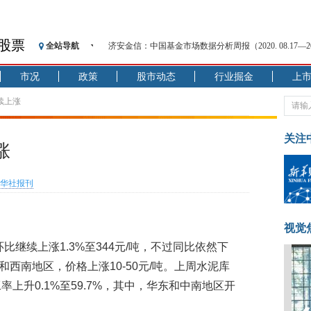
股票
全站导航
济安金信：中国基金市场数据分析周报（2020. 08.17—2020
【见·闻】疫情下，新加坡旅游业步履维艰
市况
政策
股市动态
行业掘金
上
记者手记：疫情下的香港零售业如何浴火重生？
【见·闻】疫情下一家香港传统零售商的转型突围之旅
续上涨
济安金信：中国基金市场数据分析周报（2020. 07.27—2020
【新华财经调查】同业存单、结构性存款玩起“跷跷板”
关注
涨
在“隐秘的角落”
央行公开市场净投放300亿元 短端资金利率明显下行
华社报刊
基本面及股市双轮冲击 债市回调十年期债表现最弱
沥青期货连续两日涨逾3% 沪银及两粕涨势喜人
恒生聚源：北斗收官之星发射成功，全产业链解析
视觉
格环比继续上涨1.3%至344元/吨，不过同比依然下
和西南地区，价格上涨10-50元/吨。上周水泥库
工率上升0.1%至59.7%，其中，华东和中南地区开