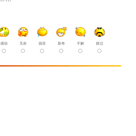
10-11)
感动
无奈
搞笑
新奇
不解
路过