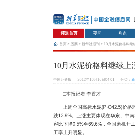
频道首页
要闻
焦点
首页
>
股票
>
新华社报刊
> 10月水泥价格料继
10月水泥价格料继续上
中国证券报
2012年10月16日04:01
分类：
新
□本报记者 李香才
上周全国高标水泥(P·O42.5)价
跌13.9%。上涨主要体现在华东、中南
容比下降0.5%至69.6%，全国磨机开
工率上升明显。