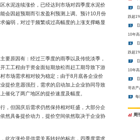
地区水泥连续涨价，已经达到市场对四季度水泥价
【
4
能会因超预期而引发盈利预测上调。预计10月份
跌超1
需求偏弱，对过于频繁或过高幅度的上涨支撑略显
【
5
10年
【
6
跌超1
价主要原因有：经过三季度的雨季以及传统淡季，
【
7
已开工工程由于资金面短期放松而赶工期导致下游
10年
村市场需求相对较为稳定；由于8月底各企业价
【
8
企业提价意愿强烈，需求的启动加上企业协同导致
哥农产
度上催化了两广地区的提价速度及幅度。
每
9
上行，但国庆后需求仍然保持相对旺盛，大部分企
周
续依然具备提价动力，提价空间依然取决于企业协
为，此次涨价是供需关系转好的标志，四季度需求