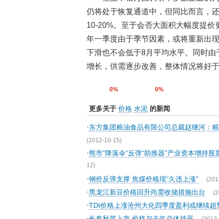
仍将处于恢复通道中，但同比而言，
10-20%。至于会否大面积大幅度提
年一季度由于季节因素，或将重新出
下滑也不会低于8月平均水平。同时由
增长，供需逐步改善，整体情况将好
0%
0%
更多关于
价格
水泥
的新闻
·
东方集团粮油食品有限公司总裁赵继河：粮
(2012-10-15)
·
熊市“降落伞”反弹“助推器”产业资本增持
12)
·
钢价反弹支撑 焦煤价格现“久违上涨”
(201
·
黑龙江新豆价格回升尚需收储措施出台
(2
·
TDI价格上涨沧州大化四季度盈利或继续超
·
长春秋菜上市 价格与去年总体持平