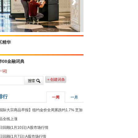
‹
›
菲律宾：防疫降级
区精华
华08金融词典
一词]
＋创建词条
排行
一周
一月
国际大宗商品早报】纽约金价全周累跌约1.7% 芝加
品全线上涨
日回顾(1月10日):A股市场行情
日回顾(1月7日):A股市场行情