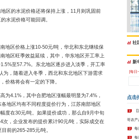
南地区的水泥价格还将保持上涨，11月则巩固前
区的水泥价格可能回调。
社
地区价格上涨10-50元/吨，华北和东北继续保
中南地区旺季效益延续，其中，华东地区开工率上
新
升1.5%至57.7%。东北地区逐步进入淡季，开工率
[每日
。分析认为，随着进入冬季，西北和东北地区下游需求
格，价格将会有一定的下降。
为4.1%，其中合肥地区涨幅最明显为7.4%，
点击
华东各地区均有不同程度提价行为，江苏南部地区
【
1
幅度在30元/吨。如果提价成功，那么自9月中旬
哥农产
4次，企业发布的提价累计90元/吨，实际成交在
每
2
目前的265-285元/吨。
每
3