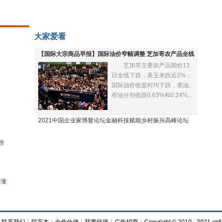
大家爱看
【国际大宗商品早报】国际油价窄幅调整 芝加哥农产品全线
芝加哥主要农产品期价13
下跌
日全线下跌，美玉米跌近2%；
国际油价收盘时均下跌，美油、
布油分别收跌0.63%和0.24%...
2021中国企业家博鳌论坛金融科技赋能乡村振兴高峰论坛
价
再涨