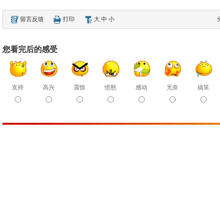
留言反馈
打印
大
中
小
您看完后的感受
支持
高兴
震惊
愤怒
感动
无奈
搞笑