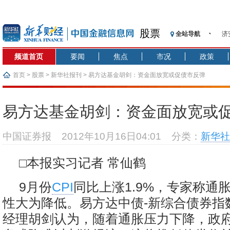
股票
全站导航
济
【
频道首页
要闻
焦点
市况
政策
记
【
首页
>
股票
>
新华社报刊
> 易方达基金胡剑：资金面放宽或促债市反弹
济
【
易方达基金胡剑：资金面放宽或
在
央
中国证券报
2012年10月16日04:01
分类：
新华社
基
沥
□本报实习记者 常仙鹤
恒
9月份
CPI
同比上涨1.9%，专家称通
性大为降低。易方达中债-新综合债券指
经理胡剑认为，随着通胀压力下降，政