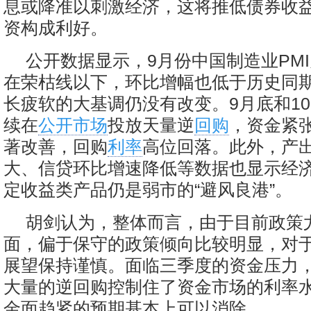
息或降准以刺激经济，这将推低债券收
资构成利好。
公开数据显示，9月份中国制造业PMI为
在荣枯线以下，环比增幅也低于历史同
长疲软的大基调仍没有改变。9月底和1
续在
公开市场
投放天量逆
回购
，资金紧
著改善，回购
利率
高位回落。此外，产
大、信贷环比增速降低等数据也显示经
定收益类产品仍是弱市的“避风良港”。
胡剑认为，整体而言，由于目前政策
面，偏于保守的政策倾向比较明显，对
展望保持谨慎。面临三季度的资金压力
大量的逆回购控制住了资金市场的利率
金面趋紧的预期基本上可以消除。