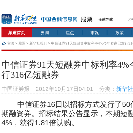
股票
全站导航
济
【
频道首页
要闻
焦点
市况
政策
记
【
首页
>
股票
>
新华社报刊
> 中信证券91天短融券中标利率4%今年券商已发行31
济
【
中信证券91天短融券中标利率4
在
行316亿短融券
央
基
中国证券报
2012年10月17日04:01
分类：
新华社
沥
恒
中信证券16日以招标方式发行了50
期融资券。招标结果公告显示，本期短
4%，获得1.81倍认购。