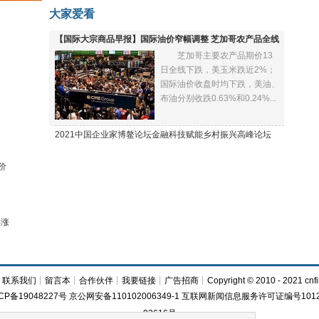
大家爱看
【国际大宗商品早报】国际油价窄幅调整 芝加哥农产品全线
芝加哥主要农产品期价13
下跌
日全线下跌，美玉米跌近2%；
国际油价收盘时均下跌，美油、
布油分别收跌0.63%和0.24%...
2021中国企业家博鳌论坛金融科技赋能乡村振兴高峰论坛
价
再涨
┊
联系我们
┊
留言本
┊
合作伙伴
┊
我要链接
┊
广告招商
┊Copyright © 2010 - 2021 cnfi
CP备19048227号 京公网安备110102006349-1 互联网新闻信息服务许可证编号1012
03616号