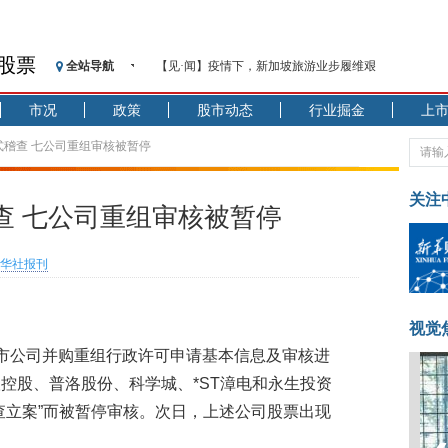
股票
全站导航
【见·闻】疫情下，新加坡旅游业步履维艰
记者手记：疫情下的香港零售业如何浴火重生？
市况
政策
股市动态
行业掘金
上
【见·闻】疫情下一家香港传统零售商的转型突围之旅
济安金信：中国基金市场数据分析周报（2020. 07.27—2020
式稽查 七公司重组审核被暂停
【新华财经调查】同业存单、结构性存款玩起“跷跷板”
在“隐秘的角落”
关注
查 七公司重组审核被暂停
央行公开市场净投放300亿元 短端资金利率明显下行
基本面及股市双轮冲击 债市回调十年期债表现最弱
华社报刊
沥青期货连续两日涨逾3% 沪银及两粕涨势喜人
恒生聚源：北斗收官之星发射成功，全产业链解析
济安金信：中国基金市场数据分析周报（2020. 08.17—2020
视觉
上市公司并购重组行政许可申请基本信息及审核进
汉控股、普洛股份、科学城、*ST漳电和永生投资
查立案”而被暂停审核。次日，上述公司股票出现