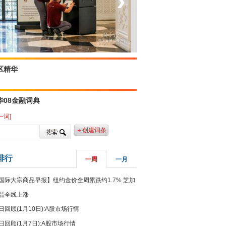
‹
›
坐上火车看老挝
区精华
华08金融词典
一词]
＋创建词条
排行
一周
一月
国际大宗商品早报】纽约金价全周累跌约1.7% 芝加
品全线上涨
日回顾(1月10日):A股市场行情
日回顾(1月7日):A股市场行情