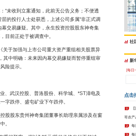
：“未收到立案通知，此前无公告义务；不便透
管层的投行人士处获悉，上述公司多属“非正式调
内幕交易嫌疑。其中，永生投资控股股东神奇集
票，目前正处于被调查中。
社
《关于加强与上市公司重大资产重组相关股票异
》，其中明确：未来因内幕交易嫌疑而暂停重组审
新
和风险提示。
[每日
屯矿业、武汉控股、普洛股份、科学城、*ST漳电及
点击
城一字跌停、盛屯矿业下午跌停。
【
1
的控股股东贵州神奇集团董事长助理亲属涉及在窗
哥农产
查中。
每
2
每
3