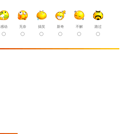
感动
无奈
搞笑
新奇
不解
路过