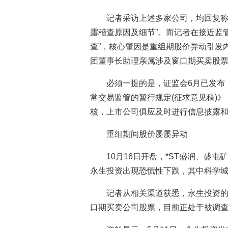
记者采访上述多家公司，均回复称
露稽查原因及细节”。而记者在接近监
查”，核心肇因是重组期股价异动引发
团董事长助理亲属涉及窗口期买卖股
必须一提的是，证监会6月已发布
常交易监管的暂行规定(征求意见稿)
核，上市公司俱应及时进行信息披露
重组期间股价屡屡异动
10月16日开盘，*ST盛润、盛
永生投资出现恐慌性下跌，其中科学
记者从相关渠道获悉，永生投资
口期买卖公司股票，目前正处于被调