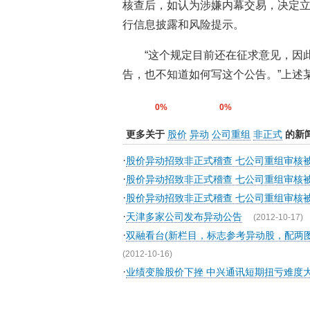
核查后，如认为涉嫌内幕交易，决定
行信息披露和风险提示。
“这个规定目前还在征求意见，因
告，也不知道如何写这个公告。”上述
0%
0%
更多关于
股价
异动
公司重组
非正式
的新
·
股价异动招致非正式稽查 七公司重组审核
·
股价异动招致非正式稽查 七公司重组审核
·
股价异动招致非正式稽查 七公司重组审核
·
天津多家公司发布异动公告
(2012-10-17)
·
双融看台(新栏目，标志参考异动股，配两
(2012-10-16)
·
业绩变脸股价下挫 中兴通讯短期扭亏难度