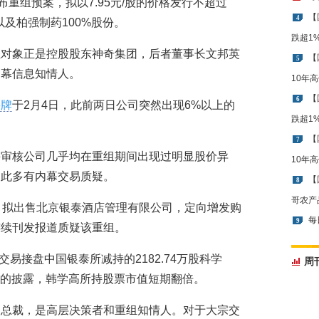
布重组预案，拟以7.95元/股的价格发行不超过
【
4
以及柏强制药100%股份。
跌超1
组对象正是控股股东神奇集团，后者董事长文邦英
【
5
内幕信息知情人。
10年
【
6
停牌
于2月4日，此前两日公司突然出现6%以上的
跌超1
【
7
停审核公司几乎均在重组期间出现过明显股价异
10年
由此多有内幕交易质疑。
【
8
哥农产
，拟出售北京银泰酒店管理有限公司，定向增发购
每
9
连续刊发报道质疑该重组。
交易接盘中国银泰所减持的2182.74万股科学
周
预案的披露，韩学高所持股票市值短期翻倍。
副总裁，是高层决策者和重组知情人。对于大宗交