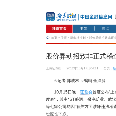
频道首页
要闻
焦点
首页
>
股票
>
新华社报刊
> 股价异动招致非正
股价异动招致非正式稽
上海证券报
2012年10月17日04:11
分类：
新
⊙记者 郭成林 ○编辑 全泽源
10月15日晚，
证监会
首度公布“
度表”，其中*ST盛润、盛屯矿业、武
等七家公司均因“有关方面涉嫌违法稽
恐慌性下跌。