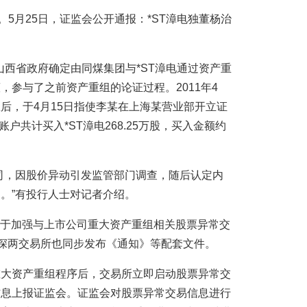
。5月25日，证监会公开通报：*ST漳电独董杨治
，山西省政府确定由同煤集团与*ST漳电通过资产重
，参与了之前资产重组的论证过程。2011年4
后，于4月15日指使李某在上海某营业部开立证
账户共计买入*ST漳电268.25万股，买入金额约
司，因股价异动引发监管部门调查，随后认定内
。”有投行人士对记者介绍。
《关于加强与上市公司重大资产重组相关股票异常交
沪深两交易所也同步发布《通知》等配套文件。
重大资产重组程序后，交易所立即启动股票异常交
信息上报证监会。证监会对股票异常交易信息进行