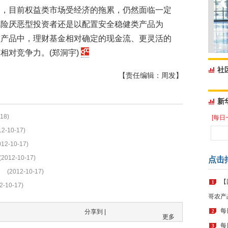
出，目前权益类市场受经济的拖累，仍然面临一定
风险厌恶型投资者还是以配置安全稳健类产品为
益产品中，理财基金相对确定的现金流、更灵活的
相对竞争力。(郑洞宇)
社
【责任编辑：周发】
新
18)
[每日
12-10-17)
012-10-17)
(2012-10-17)
点击
(2012-10-17)
【
1
2-10-17)
哥农产
每
分享到 |
2
更多
每
3