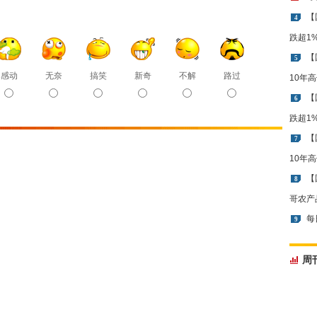
【
4
跌超1
【
5
感动
无奈
搞笑
新奇
不解
路过
10年
【
6
跌超1
【
7
10年
【
8
哥农产
每
9
周