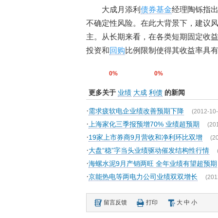
大成月添利
债券基金
经理陶铄指
不确定性风险。在此大背景下，建议
主。从长期来看，在各类短期固定收
投资和
回购
比例限制使得其收益率具有
0%
0%
更多关于
业绩
大成
利债
的新闻
·
需求疲软电企业绩改善预期下降
(2012-10-
·
上海家化三季报预增70% 业绩超预期
(20
·
19家上市券商9月营收和净利环比双增
(2
·
大盘“稳”字当头业绩驱动催发结构性行情
·
海螺水泥9月产销两旺 全年业绩有望超预期
·
京能热电等两电力公司业绩双双增长
(201
留言反馈
打印
大
中
小