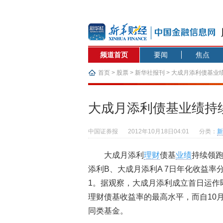
频道首页
要闻
焦点
首页
>
股票
>
新华社报刊
> 大成月添利债基业
大成月添利债基业绩持
中国证券报
2012年10月18日04:01
分类：
新
大成月添利
理财
债基
业绩
持续领跑
添利B、大成月添利A 7日年化收益率分别
1。据观察，大成月添利成立首日运作即
理财债基收益率的最高水平，而自10
同类基金。