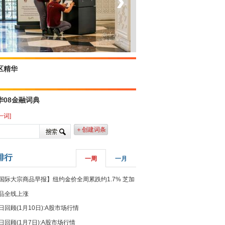
‹
›
菲律宾：防疫降级
区精华
华08金融词典
一词]
＋创建词条
排行
一周
一月
国际大宗商品早报】纽约金价全周累跌约1.7% 芝加
品全线上涨
日回顾(1月10日):A股市场行情
日回顾(1月7日):A股市场行情