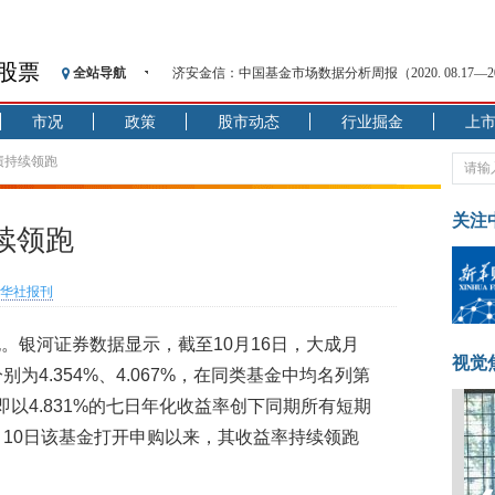
济安金信：中国基金市场数据分析周报（2020. 08.17—2020
股票
全站导航
【见·闻】疫情下，新加坡旅游业步履维艰
记者手记：疫情下的香港零售业如何浴火重生？
市况
政策
股市动态
行业掘金
上
【见·闻】疫情下一家香港传统零售商的转型突围之旅
绩持续领跑
济安金信：中国基金市场数据分析周报（2020. 07.27—2020
【新华财经调查】同业存单、结构性存款玩起“跷跷板”
关注
在“隐秘的角落”
续领跑
央行公开市场净投放300亿元 短端资金利率明显下行
基本面及股市双轮冲击 债市回调十年期债表现最弱
华社报刊
沥青期货连续两日涨逾3% 沪银及两粕涨势喜人
。银河证券数据显示，截至10月16日，大成月
恒生聚源：北斗收官之星发射成功，全产业链解析
视觉
济安金信：中国基金市场数据分析周报（2020. 08.17—2020
为4.354%、4.067%，在同类基金中均名列第
以4.831%的七日年化收益率创下同期所有短期
月10日该基金打开申购以来，其收益率持续领跑