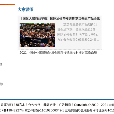
大家爱看
【国际大宗商品早报】国际油价窄幅调整 芝加哥农产品全线
芝加哥主要农产品期价13
下跌
日全线下跌，美玉米跌近2%；
国际油价收盘时均下跌，美油、
布油分别收跌0.63%和0.24%...
2021中国企业家博鳌论坛金融科技赋能乡村振兴高峰论坛
价
再涨
┊
联系我们
┊
留言本
┊
合作伙伴
┊
我要链接
┊
广告招商
┊Copyright © 2010 - 2021 cnfi
CP备19048227号 京公网安备110102006349-1 互联网新闻信息服务许可证编号1012