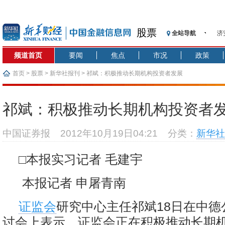
股票
济
全站导航
【
频道首页
要闻
焦点
市况
政策
记
【
首页
>
股票
>
新华社报刊
> 祁斌：积极推动长期机构投资者发展
济
【
祁斌：积极推动长期机构投资者
在
央
中国证券报
2012年10月19日04:21
分类：
新华社
基
沥
□本报实习记者 毛建宇
恒
济
本报记者 申屠青南
证监会
研究中心主任祁斌18日在中德
讨会上表示，证监会正在积极推动长期