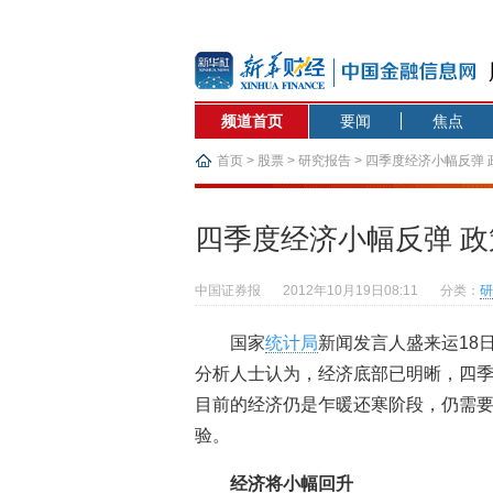
频道首页
要闻
焦点
首页
>
股票
>
研究报告
> 四季度经济小幅反弹
四季度经济小幅反弹 
中国证券报
2012年10月19日08:11
分类：
研
国家
统计局
新闻发言人盛来运18
分析人士认为，经济底部已明晰，四
目前的经济仍是乍暖还寒阶段，仍需
验。
经济将小幅回升