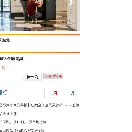
‹
›
菲律宾：防疫降级
区精华
华08金融词典
一词]
＋创建词条
排行
一周
一月
国际大宗商品早报】纽约金价全周累跌约1.7% 芝加
品全线上涨
日回顾(1月10日):A股市场行情
日回顾(1月7日):A股市场行情