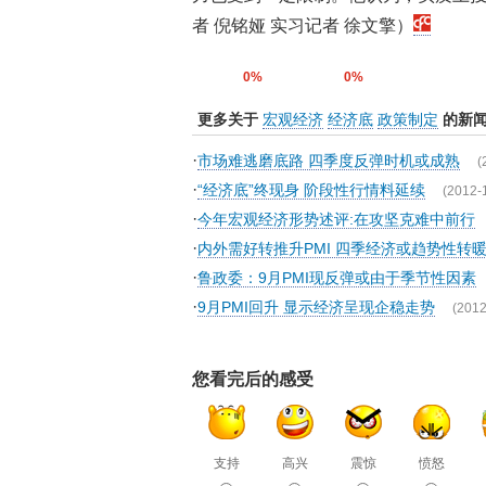
者 倪铭娅 实习记者 徐文擎）
0%
0%
更多关于
宏观经济
经济底
政策制定
的新
·
市场难逃磨底路 四季度反弹时机或成熟
(
·
“经济底”终现身 阶段性行情料延续
(2012-
·
今年宏观经济形势述评:在攻坚克难中前行
·
内外需好转推升PMI 四季经济或趋势性转
·
鲁政委：9月PMI现反弹或由于季节性因素
·
9月PMI回升 显示经济呈现企稳走势
(2012
您看完后的感受
支持
高兴
震惊
愤怒