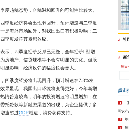
三季度趋稳态势，企稳温和回升的可能性比较大。
，四季度经济将会出现弱回升，预计增速与二季度
：一是海外市场回升，对我国出口有积极影响；二
在四季度发挥其累积效应。
社
表示，四季度经济反弹已无疑，全年经济L型增
新
因为房地产、信贷规模等不会有明显的变化。但股
[每日
有明显影响，经济反弹的幅度也会更大。
，四季度经济将出现回升，预计增速在7.8%左
策效果显现，我国出口环境将变得更好；今年新增
点击
资热情普遍较高，明年的投资增速将明显增加；在
【
1
、委托贷款等新融资渠道的出现，为企业提供了多
哥农产
入增速超过
GDP
增速，消费获得支持。
每
2
每
3