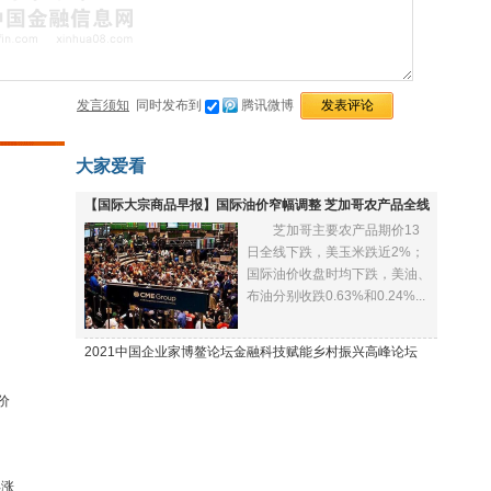
发言须知
同时发布到
腾讯微博
大家爱看
【国际大宗商品早报】国际油价窄幅调整 芝加哥农产品全线
芝加哥主要农产品期价13
下跌
日全线下跌，美玉米跌近2%；
国际油价收盘时均下跌，美油、
布油分别收跌0.63%和0.24%...
2021中国企业家博鳌论坛金融科技赋能乡村振兴高峰论坛
价
再涨