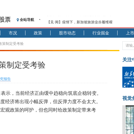
股票
全站导航
【见·闻】疫情下，新加坡旅游业步履维艰
记者手记：疫情下的香港零售业如何浴火重生？
市况
政策
股市动态
行业掘金
上
【见·闻】疫情下一家香港传统零售商的转型突围之旅
济安金信：中国基金市场数据分析周报（2020. 07.27—2020
 政策制定受考验
【新华财经调查】同业存单、结构性存款玩起“跷跷板”
在“隐秘的角落”
关注
政策制定受考验
央行公开市场净投放300亿元 短端资金利率明显下行
基本面及股市双轮冲击 债市回调十年期债表现最弱
究报告
沥青期货连续两日涨逾3% 沪银及两粕涨势喜人
恒生聚源：北斗收官之星发射成功，全产业链解析
日表示，当前经济正由缓中趋稳向筑底企稳转变。
济安金信：中国基金市场数据分析周报（2020. 08.17—2020
视觉
季度经济将出现小幅反弹，但反弹力度不会太大。
要宏观政策的呵护，但也同时给政策制定带来考