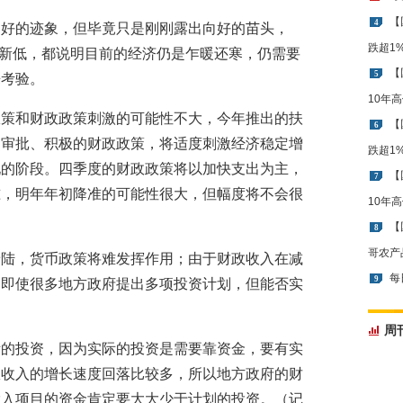
【
4
向好的迹象，但毕竟只是刚刚露出向好的苗头，
跌超1
新低，都说明目前的经济仍是乍暖还寒，仍需要
【
5
来考验。
10年
政策和财政政策刺激的可能性不大，今年推出的扶
【
6
目审批、积极的财政政策，将适度刺激经济稳定增
跌超1
现的阶段。四季度的财政政策将以加快支出为主，
【
7
准，明年年初降准的可能性很大，但幅度将不会很
10年
【
8
哥农产
着陆，货币政策将难发挥作用；由于财政收入在减
每
9
。即使很多地方政府提出多项投资计划，但能否实
。
周
际的投资，因为实际的投资是需要靠资金，要有实
政收入的增长速度回落比较多，所以地方政府的财
投入项目的资金肯定要大大少于计划的投资。（记