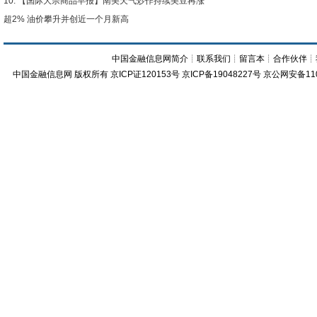
【国际大宗商品早报】南美天气炒作持续美豆再涨
超2% 油价攀升并创近一个月新高
中国金融信息网简介
┊
联系我们
┊
留言本
┊
合作伙伴
┊
中国金融信息网
版权所有
京ICP证120153号
京ICP备19048227号 京公网安备11