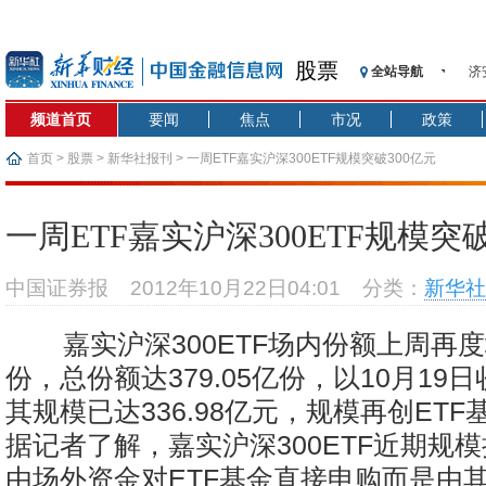
股票
全站导航
济
【
频道首页
要闻
焦点
市况
政策
记
【
首页
>
股票
>
新华社报刊
> 一周ETF嘉实沪深300ETF规模突破300亿元
济
【
一周ETF嘉实沪深300ETF规模突破
在
央
中国证券报
2012年10月22日04:01
分类：
新华社
基
沥
嘉实沪深300ETF场内份额上周再度增
恒
份，总份额达379.05亿份，以10月19
其规模已达336.98亿元，规模再创ET
据记者了解，嘉实沪深300ETF近期规
由场外资金对ETF基金直接申购而是由