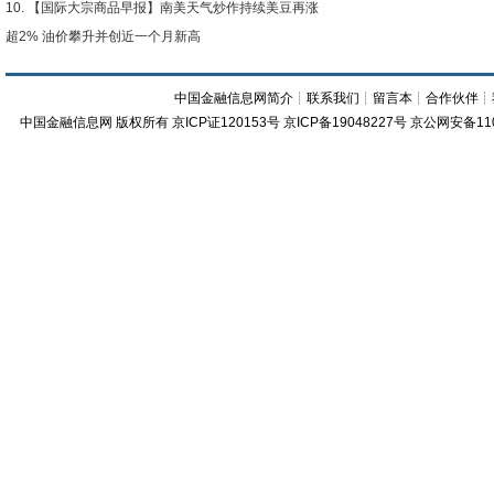
【国际大宗商品早报】南美天气炒作持续美豆再涨
超2% 油价攀升并创近一个月新高
中国金融信息网简介
┊
联系我们
┊
留言本
┊
合作伙伴
┊
中国金融信息网
版权所有
京ICP证120153号
京ICP备19048227号 京公网安备11