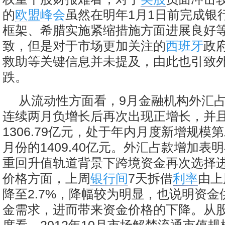
的
欧盟峰会
虽然在明年1月1日前完成银
框架、希腊实施紧缩措施方面进展良好
致，但是对于市场更加关注的
西班牙
政
救助等关键信息并未提及，由此也引致
跌。
从流动性方面看，9月金融机构外汇占
连续两月负增长后再次出现正增长，并
1306.79亿元，处于年内月度新增规模
月份的1409.40亿元。外汇占款增加表
重回升值轨道背景下跨境资金再次选择
价格方面，上周
银行间
7天拆借
利率
由上
降至2.7%，降幅较为明显，也说明资
金需求，进而带来资金价格的下降。从