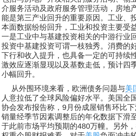
介服务活动及政府服务管理活动，房地
能是第三产业回升的重要原因。工业、
本面数据纷纷回升，工业和投资主要受
一是工业中与基建投资相关的中游行业
投资中基建投资可谓一枝独秀。消费的
下行和收入提升，也具备一定的可持续
激效应逐渐显现以及基数走低，预计四
小幅回升。
从外围环境来看，欧洲债务问题与
美
人意拉低了全球风险偏好水平。美国全
协会发布报告称，9月份成屋销售环比下滑
销量经季节因素调整后的年化数据下滑至
于此前市场平均预期的480万幢。另外
权重个股财报难看，对于
美股
负面冲击