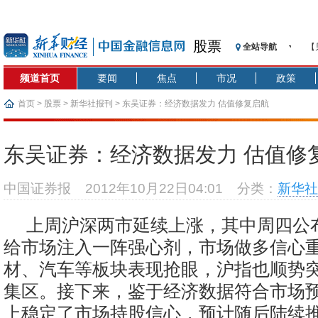
股票
全站导航
【
记
频道首页
要闻
焦点
市况
政策
【
济
首页
>
股票
>
新华社报刊
> 东吴证券：经济数据发力 估值修复启航
【
在
东吴证券：经济数据发力 估值修
央
基
中国证券报
2012年10月22日04:01
分类：
新华社
沥
恒
上周沪深两市延续上涨，其中周四公
济
给市场注入一阵强心剂，市场做多信心
材、汽车等板块表现抢眼，沪指也顺势
集区。接下来，鉴于经济数据符合市场
上稳定了市场持股信心，预计随后陆续