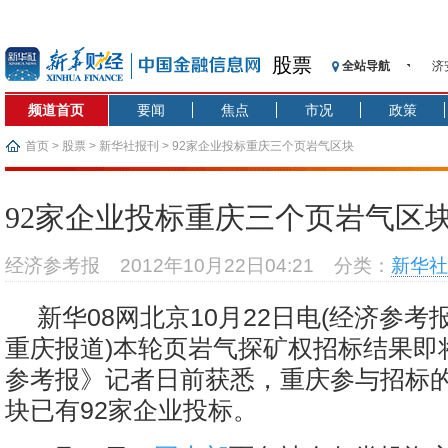
股票
全站导航
济
【
频道首页
要闻
焦点
市况
政策
记
【
首页
>
股票
>
新华社报刊
> 92家企业投标重庆三个页岩气区块
济
【
92家企业投标重庆三个页岩气区
在
央
经济参考报
2012年10月22日04:21
分类：
新华社
基
沥
新华08网北京10月22日电(经济参
恒
重庆报道)本轮页岩气探矿权招标结果即
济
参考报》记者日前获悉，重庆参与招标的
块已有92家企业投标。