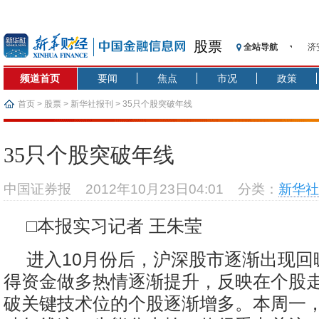
股票
全站导航
济
【
频道首页
要闻
焦点
市况
政策
记
【
首页
>
股票
>
新华社报刊
> 35只个股突破年线
济
【
35只个股突破年线
在
央
中国证券报
2012年10月23日04:01
分类：
新华社
基
沥
□本报实习记者 王朱莹
恒
进入10月份后，沪深股市逐渐出现回
得资金做多热情逐渐提升，反映在个股
破关键技术位的个股逐渐增多。本周一，