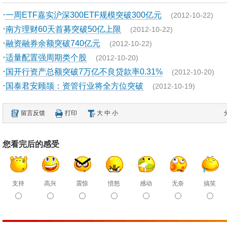
·
一周ETF嘉实沪深300ETF规模突破300亿元
(2012-10-22)
·
南方理财60天首募突破50亿上限
(2012-10-22)
·
融资融券余额突破740亿元
(2012-10-22)
·
适量配置强周期类个股
(2012-10-20)
·
国开行资产总额突破7万亿不良贷款率0.31%
(2012-10-20)
·
国泰君安顾颉：资管行业将全方位突破
(2012-10-19)
留言反馈
打印
大
中
小
您看完后的感受
支持
高兴
震惊
愤怒
感动
无奈
搞笑