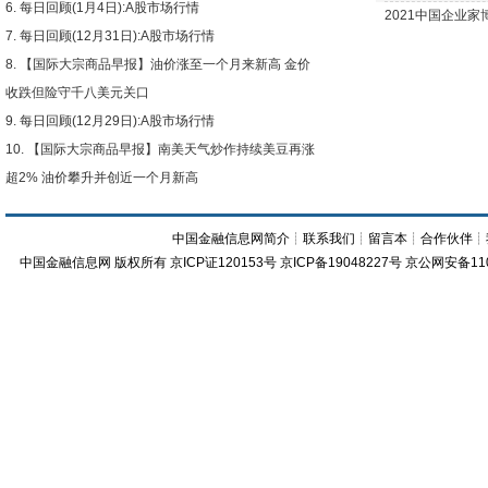
每日回顾(1月4日):A股市场行情
2021中国企业
每日回顾(12月31日):A股市场行情
【国际大宗商品早报】油价涨至一个月来新高 金价
收跌但险守千八美元关口
每日回顾(12月29日):A股市场行情
【国际大宗商品早报】南美天气炒作持续美豆再涨
超2% 油价攀升并创近一个月新高
中国金融信息网简介
┊
联系我们
┊
留言本
┊
合作伙伴
┊
中国金融信息网
版权所有
京ICP证120153号
京ICP备19048227号 京公网安备11