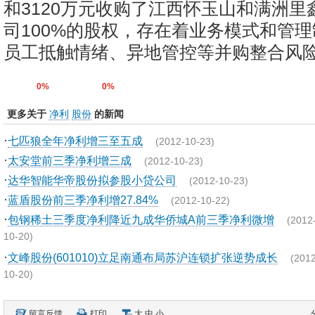
和3120万元收购了江西怀玉山和满洲里
司100%的股权，存在着业务模式和管
员工抵触情绪、异地管控等并购整合风
0%
0%
更多关于
净利
股份
的新闻
·
七匹狼全年净利增三至五成
(2012-10-23)
·
太安堂前三季净利增三成
(2012-10-23)
·
达华智能华帝股份拟参股小贷公司
(2012-10-23)
·
蓝盾股份前三季净利增27.84%
(2012-10-22)
·
包钢稀土三季度净利降近九成华侨城A前三季净利微增
(2012
10-20)
·
文峰股份(601010)立足南通布局苏沪连锁扩张逆势成长
(2012
10-20)
留言反馈
打印
大
中
小