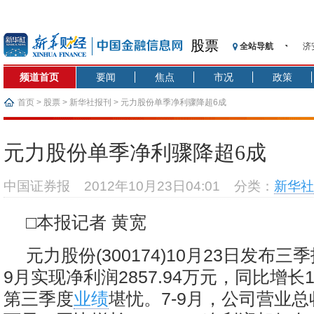
股票
全站导航
济
【
频道首页
要闻
焦点
市况
政策
记
【
首页
>
股票
>
新华社报刊
> 元力股份单季净利骤降超6成
济
【
元力股份单季净利骤降超6成
在
央
中国证券报
2012年10月23日04:01
分类：
新华社
基
沥
□本报记者 黄宽
恒
元力股份(300174)10月23日发布三
9月实现净利润2857.94万元，同比增长
第三季度
业绩
堪忧。7-9月，公司营业总收