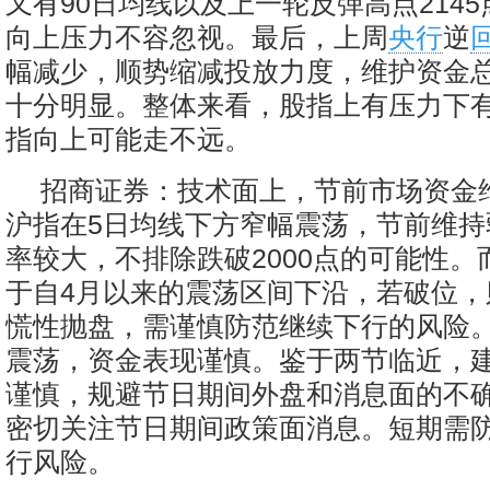
又有90日均线以及上一轮反弹高点214
向上压力不容忽视。最后，上周
央行
逆
幅减少，顺势缩减投放力度，维护资金
十分明显。整体来看，股指上有压力下
指向上可能走不远。
招商证券：技术面上，节前市场资金
沪指在5日均线下方窄幅震荡，节前维持
率较大，不排除跌破2000点的可能性。
于自4月以来的震荡区间下沿，若破位，
慌性抛盘，需谨慎防范继续下行的风险
震荡，资金表现谨慎。鉴于两节临近，
谨慎，规避节日期间外盘和消息面的不
密切关注节日期间政策面消息。短期需
行风险。