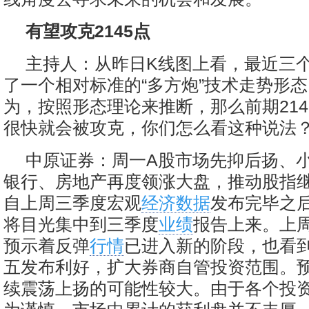
有望攻克2145点
主持人：从昨日K线图上看，最近三
了一个相对标准的“多方炮”技术走势形
为，按照形态理论来推断，那么前期214
很快就会被攻克，你们怎么看这种说法
中原证券：周一A股市场先抑后扬、
银行、房地产再度领涨大盘，推动股指
自上周三季度宏观
经济数据
发布完毕之
将目光集中到三季度
业绩
报告上来。上
预示着反弹
行情
已进入新的阶段，也看
五发布利好，扩大券商自管投资范围。
续震荡上扬的可能性较大。由于各个投