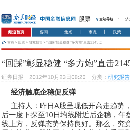
股票
全站导航
济
【
频道首页
要闻
焦点
市况
政策
记
【
首页
>
股票
>
研究报告
> “回踩”彰显稳健 “多方炮”直击2145点
济
【
“回踩”彰显稳健 “多方炮”直击214
在
央
证券日报
2012年10月23日08:26
分类：
研究报告
基
沥
经济触底企稳促反弹
恒
主持人：昨日A股呈现低开高走趋势
后一度下探至10日均线附近后企稳，午
线上方，反弹态势保持良好。那么，究