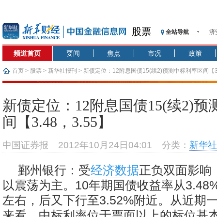
股票
全站导航
济
【
频道首页
要闻
焦点
市况
政策
记
【
首页
>
股票
>
新华社报刊
> 新债定位：12附息国债15(续2)预测中标利率区间【3.
济
【
新债定位：12附息国债15(续2)
在
间【3.48，3.55】
央
基
中国证券报
2012年10月24日04:01
分类：
新华社
沥
恒
鄞州银行：受
经济数据
正负双面影响
以震荡为主。10年期国债收益率从3.48%
左右，后又下行至3.52%附近。从近期
来看，中标利率位于票面以上的标位基