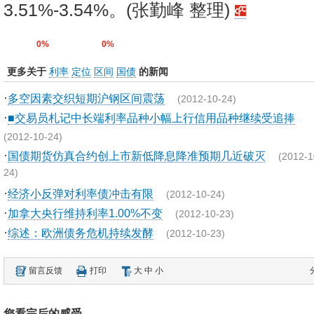
3.51%-3.54%。(张勤峰 整理)
0%
0%
更多关于
利率
定位
区间
国债
的新闻
·
多空因素交织短期沪钢区间震荡
(2012-10-24)
·
■交易员札记中长端利率品种小幅上行信用品种继续受追捧
(2012-10-24)
·
国债期货仿真合约创上市新低降息降准预期几近破灭
(2012-1
24)
·
经济小反弹对利率债冲击有限
(2012-10-24)
·
加拿大央行维持利率1.00%不变
(2012-10-23)
·
综述：欧洲债务危机持续发酵
(2012-10-23)
留言反馈
打印
大
中
小
您看完后的感受