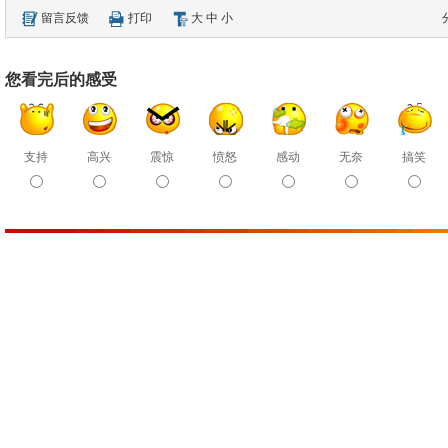
留言反馈
打印
大
中
小
您看完后的感受
支持
高兴
震惊
愤怒
感动
无奈
搞笑