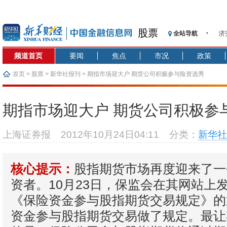
济
股票
全站导航
【
记
频道首页
要闻
焦点
市况
政策
【
首页
>
股票
>
新华社报刊
> 期指市场迎大户 期货公司积极参与险资选秀
济
【
在
期指市场迎大户 期货公司积极参
央
基
上海证券报
2012年10月24日04:11
分类：
新华社
沥
恒
股指期货市场再度迎来了一
核心提示：
济
资者。10月23日，保监会在其网站上
《保险资金参与股指期货交易规定》的
资金参与股指期货交易做了规定。最让