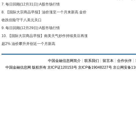
每日回顾(12月31日):A股市场行情
【国际大宗商品早报】油价涨至一个月来新高 金价
收跌但险守千八美元关口
每日回顾(12月29日):A股市场行情
【国际大宗商品早报】南美天气炒作持续美豆再涨
超2% 油价攀升并创近一个月新高
中国金融信息网简介
┊
联系我们
┊
留言本
┊
合作伙伴
┊
中国金融信息网
版权所有
京ICP证120153号
京ICP备19048227号 京公网安备11