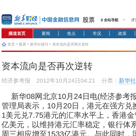
股票
全站导航
济
【
频道首页
要闻
焦点
市况
政策
记
【
首页
>
股票
>
新华社报刊
> 资本流向是否再次逆转
济
【
资本流向是否再次逆转
在
央
经济参考报
2012年10月24日04:21
分类：
新华社
基
沥
新华08网北京10月24日电(经济参考
恒
管理局表示，10月20日，港元在强方兑
1美元兑7.75港元的汇率水平上，香港金管
亿美元，以维持港元汇率稳定，银行体
周三相应增至1533亿港元。与此同时，