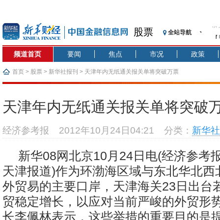
股票
全站导航
【
记
频道首页
要闻
焦点
市况
政策
【
济
首页
>
股票
>
新华社报刊
> 天津年内无纸通关报关单将突破万票
【
在
天津年内无纸通关报关单将突破
央
基
经济参考报
2012年10月24日04:21
分类：
新华社
沥
恒
新华08网北京10月24日电(经济参
济
天津报道)作为环渤海区域与东北华北西
外贸易的主要口岸，天津海关23日出台
贸稳定增长，以应对当前严峻的外贸形
长李佩林表示，这些举措的重要目的是