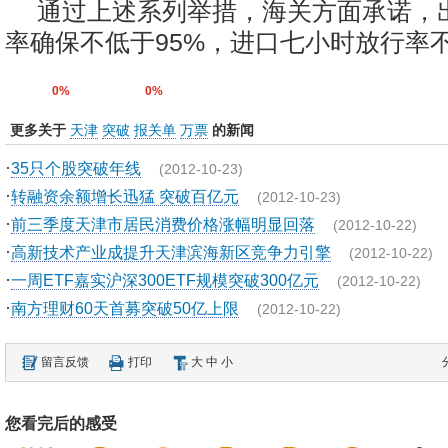
通过上述系列举措，海关方面承诺，
率确保不低于95%，进口七小时放行率不
0%
0%
更多关于
天津
突破
报关单
万票
的新闻
·
35只个股突破年线
(2012-10-23)
·
转融资余额增长迅猛 突破百亿元
(2012-10-23)
·
前三季度天津市居民消费价格涨幅明显回落
(2012-10-22)
·
高新技术产业成提升天津滨海新区竞争力引擎
(2012-10-22)
·
一周ETF嘉实沪深300ETF规模突破300亿元
(2012-10-22)
·
南方理财60天首募突破50亿上限
(2012-10-22)
留言反馈
打印
大
中
小
您看完后的感受