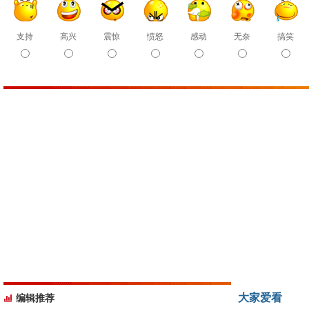
支持
高兴
震惊
愤怒
感动
无奈
搞笑
大家爱看
编辑推荐