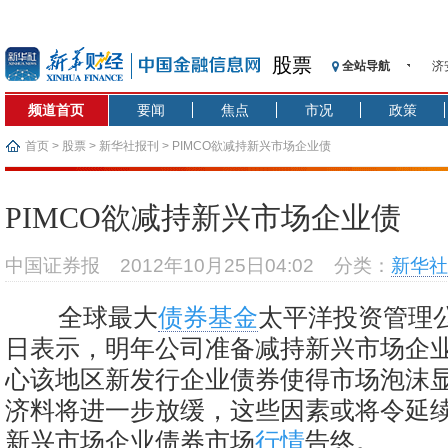
股票
全站导航
济
【
频道首页
要闻
焦点
市况
政策
记
【
首页
>
股票
>
新华社报刊
> PIMCO欲减持新兴市场企业债
济
【
PIMCO欲减持新兴市场企业债
在
央
中国证券报
2012年10月25日04:02
分类：
新华社
基
沥
全球最大
债券基金
太平洋投资管理公司
恒
日表示，明年公司准备减持新兴市场企
心该地区新发行企业债券使得市场泡沫
济料将进一步放缓，这些因素或将令延续
新兴市场企业债券市场
行情
告终。