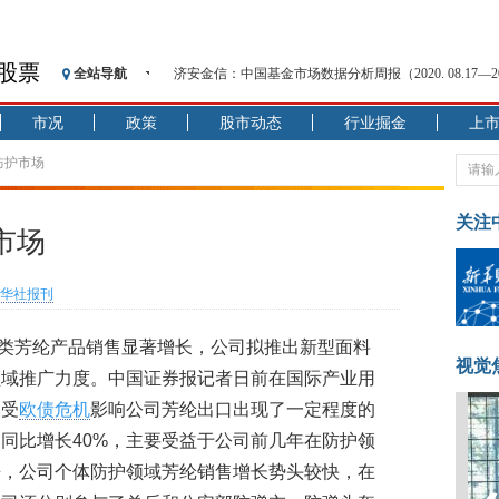
济安金信：中国基金市场数据分析周报（2020. 08.17—2020
股票
全站导航
【见·闻】疫情下，新加坡旅游业步履维艰
记者手记：疫情下的香港零售业如何浴火重生？
市况
政策
股市动态
行业掘金
上
【见·闻】疫情下一家香港传统零售商的转型突围之旅
防护市场
济安金信：中国基金市场数据分析周报（2020. 07.27—2020
【新华财经调查】同业存单、结构性存款玩起“跷跷板”
关注
在“隐秘的角落”
市场
央行公开市场净投放300亿元 短端资金利率明显下行
基本面及股市双轮冲击 债市回调十年期债表现最弱
华社报刊
沥青期货连续两日涨逾3% 沪银及两粕涨势喜人
防护类芳纶产品销售显著增长，公司拟推出新型面料
恒生聚源：北斗收官之星发射成功，全产业链解析
视觉
济安金信：中国基金市场数据分析周报（2020. 08.17—2020
领域推广力度。中国证券报记者日前在国际产业用
然受
欧债危机
影响公司芳纶出口出现了一定程度的
同比增长40%，主要受益于公司前几年在防护领
来，公司个体防护领域芳纶销售增长势头较快，在