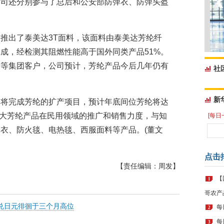
公司还分别参与了总后和公安部防弹衣、防弹头盔
推出了泰美达3T面料，该面料由泰美达芳纶纤
成，经检测其阻燃性能高于国外同类产品51%。
护等集团客户，公司预计，芳纶产品今后几年仍有
社
新
内将完成芳纶的扩产项目，预计年底间位芳纶将达
步将加大芳纶产品在民用领域的推广和销售力度，与知
[每日
衣、防火毯、电热毯、西服面料等产品。(董文
点击
【责任编辑：周发】
【
1
哥农产
兑日元徘徊于三个月高位
每
2
每
3