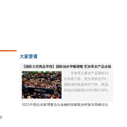
大家爱看
【国际大宗商品早报】国际油价窄幅调整 芝加哥农产品全线
芝加哥主要农产品期价13
下跌
日全线下跌，美玉米跌近2%；
国际油价收盘时均下跌，美油、
布油分别收跌0.63%和0.24%...
2021中国企业家博鳌论坛金融科技赋能乡村振兴高峰论坛
价