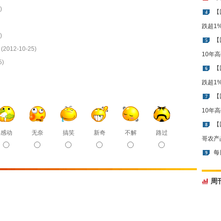
)
【
4
跌超1
)
【
5
(2012-10-25)
10年
5)
【
6
跌超1
【
7
10年
【
8
感动
无奈
搞笑
新奇
不解
路过
哥农产
每
9
周