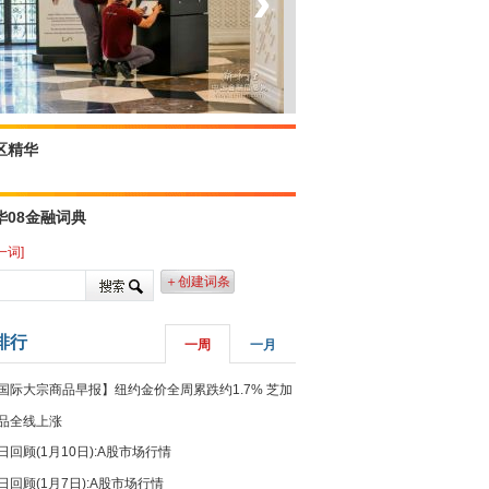
‹
›
菲律宾：防疫降级
区精华
华08金融词典
一词]
＋创建词条
排行
一周
一月
国际大宗商品早报】纽约金价全周累跌约1.7% 芝加
品全线上涨
日回顾(1月10日):A股市场行情
日回顾(1月7日):A股市场行情