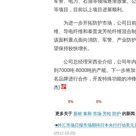
军警、电力、石油等领域逐渐放量。
等项目，目前以上项目进展顺利。
为进一步开拓防护市场，公司日前
维、导电纤维和泰普龙芳纶纤维混合制
该面料重点面向消防、军警、产业防
望保持较快增长。
公司总经理宋西全介绍，公司年
到7000吨-8000吨的产能。下一
名品牌进行合作，开发特殊功能的冲锋
杰)
0%
0%
更多关于
新材
泰和
市场
芳纶
防护
的新闻
·
■外汇市场日报市场期待日本央行行动美元
(2012-10-25)