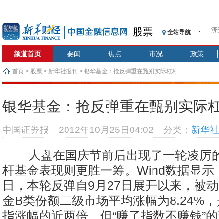
济
股票
全站导航
【
记
频道首页
要闻
焦点
市况
政策
【
济
首页
>
股票
>
新华社报刊
> 银华基金：抢反弹重在甄别实际杠杆
【
在
银华基金：抢反弹重在甄别实际
央
基
中国证券报
2012年10月25日04:02
分类：
新华社
沥
恒
大盘在国庆节前后出现了一轮凌厉
济
杆基金表现则更胜一筹。Wind数据显示，
日，本轮反弹自9月27日展开以来，被
金B类份额二级市场平均涨幅为8.24%
指涨幅的近两倍。但“赚了指数不赚钱”