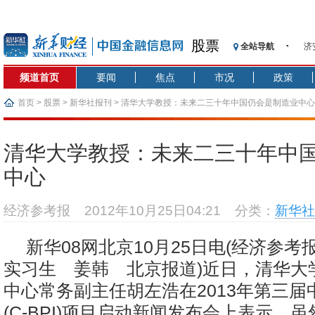
股票
全站导航
济
【
频道首页
要闻
焦点
市况
政策
记
【
首页
>
股票
>
新华社报刊
> 清华大学教授：未来二三十年中国仍会是制造业中心
济
【
清华大学教授：未来二三十年中
在
中心
央
基
经济参考报
2012年10月25日04:21
分类：
新华社
沥
恒
新华08网北京10月25日电(经济参
实习生 姜韩 北京报道)近日，清华大
中心常务副主任胡左浩在2013年第三届
(C-BPI)项目启动新闻发布会上表示，