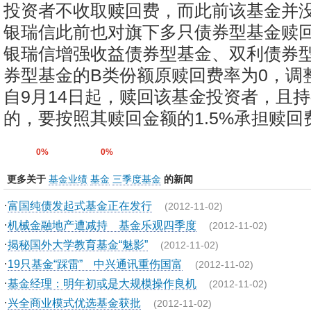
投资者不收取赎回费，而此前该基金并
银瑞信此前也对旗下多只债券型基金赎
银瑞信增强收益债券型基金、双利债券
券型基金的B类份额原赎回费率为0，调
自9月14日起，赎回该基金投资者，且持
的，要按照其赎回金额的1.5%承担赎回
0%
0%
更多关于
基金业绩
基金
三季度基金
的新闻
·
富国纯债发起式基金正在发行
(2012-11-02)
·
机械金融地产遭减持 基金乐观四季度
(2012-11-02)
·
揭秘国外大学教育基金“魅影”
(2012-11-02)
·
19只基金“踩雷” 中兴通讯重伤国富
(2012-11-02)
·
基金经理：明年初或是大规模操作良机
(2012-11-02)
·
兴全商业模式优选基金获批
(2012-11-02)