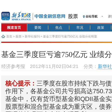
股票
全站导航
济
【
频道首页
要闻
焦点
市况
政策
记
【
首页
>
股票
>
新华社报刊
> 基金三季度巨亏逾750亿元 业绩分化明显
济
【
基金三季度巨亏逾750亿元 业绩
在
央
经济参考报
2012年11月02日04:21
分类：
新华社
基
沥
三季度在股市持续下跌与债
恒
核心提示：
作用下，各基金公司共亏损高达750.7
基金中，仅有货币型基金和QDII基金
股票型和混合型基金成为重灾区，债券