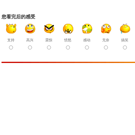
您看完后的感受
支持
高兴
震惊
愤怒
感动
无奈
搞笑