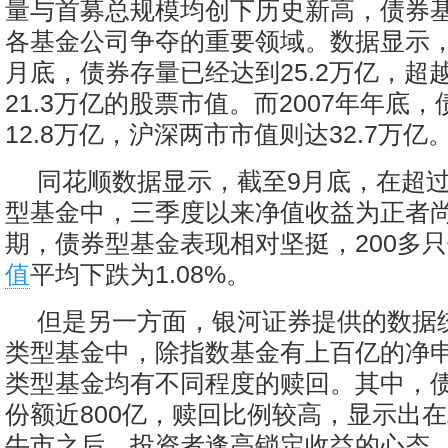
量与首募总规模均创下历史新高，债券
各基金公司争夺的重要领域。数据显示，截
月底，债券存量已经达到25.2万亿，超
21.3万亿的股票市值。而2007年年底
12.8万亿，沪深两市市值则达32.7万亿
同花顺数据显示，截至9月底，在超过
型基金中，三季度以来净值收益为正者尚
期，债券型基金表现相对坚挺，200多
值
平均下跌为1.08%。
但是另一方面，银河证券提供的数据
类型基金中，除指数基金有上百亿的净
类型基金均有不同程度的赎回。其中，
份额近800亿，赎回比例较高，显示出
牛市之后，投资者逢高锁定收益的心态