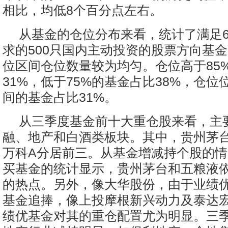
相比，均低8个百分点左右。
从基金的仓位分布来看，统计了满足
求的500只国内主动投资的股票方向基
位区间仓位数量较为均匀。仓位高于85
31%，低于75%的基金占比38%，仓位位
间的基金占比31%。
从三季度基金前十大重仓股来看，主
融、地产和白酒类板块。其中，贵州茅
万科A分居前三。从基金增减持个股的
买基金的统计显示，贵州茅台和五粮液
的热点。另外，像大华股份，由于业绩
基金追捧，像上投摩根新兴动力及泰达
绩优基金对其的重仓配置尤为明显。三