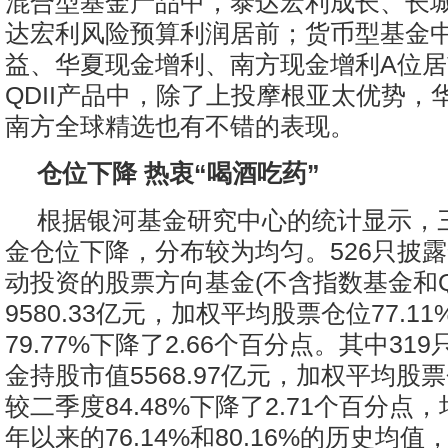
混合型基金产品中，泰达宏利成长、长
达宏利风险预算利润居前；货币型基金
益、华夏现金增利、南方现金增利A位
QDII产品中，除了上投摩根亚太优势，
南方全球精选也有不错的表现。
仓位下降 热衷“喝酒吃药”
根据银河基金研究中心的统计显示，
金仓位下降，分布较为均匀。526只披
动投资的股票方向基金(不含指数基金和QD
9580.33亿元，加权平均股票仓位77.1
79.77%下降了2.66个百分点。其中31
金持股市值5568.97亿元，加权平均股票仓
较二季度84.48%下降了2.71个百分点，
年以来的76.14%和80.16%的历史均