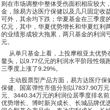
则在市场调整中整体受伤面积相应较大
金，除易方达医疗保健以及几只固定收
可外，其余均下跌；华夏基金在三季度的
亿元，其中，华夏优势增长和华夏红利
的业绩形成较大拖累，两只基金的利润亏
元。
从单只基金上看，上投摩根亚太优势
鳌头，以9.77亿元的利润水平阶段性领
三季度上涨了9.29%。
主动股票型产品方面，易方达医疗保
保健、国富弹性市值分别以7837.90万元、
元、3440.34万元的利润位居季度排名
优势增长、博时新兴成长、长城品牌优