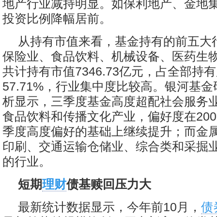
地产行业减持明显。如保利地产、金地
投资比例降幅居前。
从持有市值来看，基金持有的前五大
保险业、食品饮料、机械设备、医药生
共计持有市值7346.73亿元，占全部持
57.71%，行业集中度比较高。银河基
析显示，三季度基金高度超配社会服务
食品饮料和传播文化产业，偏好度在20
季度高度偏好的基础上继续提升；而金
印刷、交通运输仓储业、综合类和采掘
的行业。
短期
理财
债基赎回压力大
最新统计数据显示，今年前10月，
债