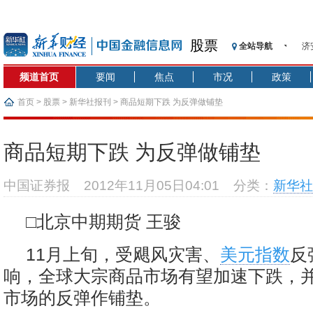
股票
济
全站导航
【
频道首页
要闻
焦点
市况
政策
记
【
首页
>
股票
>
新华社报刊
> 商品短期下跌 为反弹做铺垫
济
【
商品短期下跌 为反弹做铺垫
在
央
中国证券报
2012年11月05日04:01
分类：
新华社
基
沥
□北京中期期货 王骏
恒
济
11月上旬，受飓风灾害、
美元指数
反
响，全球大宗商品市场有望加速下跌，并
市场的反弹作铺垫。