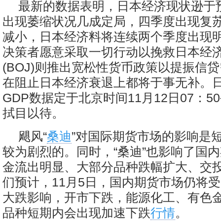
最新的数据表明，日本经济现状逊于
出现萎缩状况几成定局，四季度出现复
减小，日本经济料将连续两个季度出现
决策者愿意采取一切行动以挽救日本经
(BOJ)则推出宽松性货币政策以提振信
在阻止日本经济衰退上都将于事无补。
GDP数据定于北京时间11月12日07：
拭目以待。
飓风“
桑迪
”对国际期货市场的影响是
较为剧烈的。同时，“桑迪”也影响了国
金流出明显、大部分品种跌幅扩大、交
们预计，11月5日，国内期货市场仍将
大跌影响，开市下跌，能源化工、有色
品种短期内会出现加速下跌
行情
。