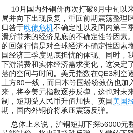
10月国内外铜价再次打破9月中旬以
局并向下出现反复，重回前期震荡整理
归咎于
欧债危机
不确定性以及国内第三季
滑所带来的经济见底的不确定性等因素。
的回落行情是对全球经济不确定性因素
国经济三季度见底担忧的体现。同时，
下游消费和实体经济需求变化，这决定
落的空间与时间。美元指数在QE3利空
上方80一线，而日本等国纷纷效仿也加
来，将令美元指数逐步反弹，这也对未
制，短期受人民币升值加快、英国
美国
期，国内外铜价将承压震荡反弹。
总体上来说，沪铜短期下探56000元