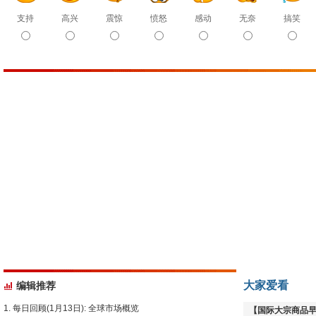
支持
高兴
震惊
愤怒
感动
无奈
搞笑
大家爱看
编辑推荐
每日回顾(1月13日): 全球市场概览
【国际大宗商品早