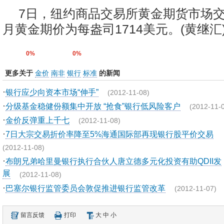
7日，纽约商品交易所黄金期货市场交
月黄金期价为每盎司1714美元。(黄继汇
0%
0%
更多关于
金价
南非
银行
标准
的新闻
·
银行应少向资本市场“伸手”
(2012-11-08)
·
分级基金稳健份额集中开放 “抢食”银行低风险客户
(2012-11-
·
金价反弹重上千七
(2012-11-08)
·
7日大宗交易折价率降至5%海通国际部再现银行股平价交易
(2012-11-08)
·
布朗兄弟哈里曼银行执行合伙人唐立德多元化投资有助QDII发
展
(2012-11-08)
·
巴塞尔银行监管委员会敦促推进银行监管改革
(2012-11-07)
留言反馈
打印
大
中
小