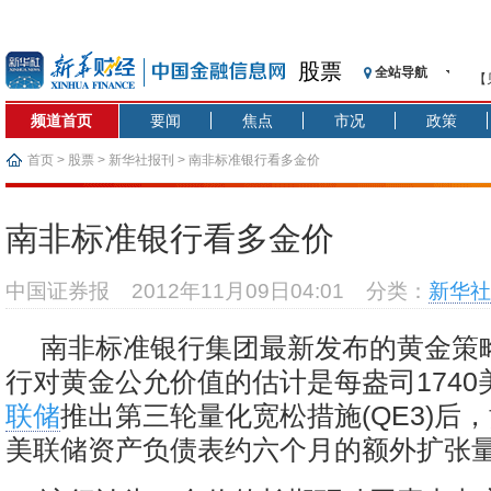
股票
全站导航
【
记
频道首页
要闻
焦点
市况
政策
【
济
首页
>
股票
>
新华社报刊
> 南非标准银行看多金价
【
在
南非标准银行看多金价
央
基
中国证券报
2012年11月09日04:01
分类：
新华社
沥
恒
南非标准银行集团最新发布的黄金策
济
行对黄金公允价值的估计是每盎司1740
联储
推出第三轮量化宽松措施(QE3)后
美联储资产负债表约六个月的额外扩张