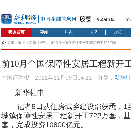
股票
全站导航
济
【
频道首页
要闻
焦点
市况
政策
记
【
首页
>
股票
>
新华社报刊
> 前10月全国保障性安居工程新开工722万套
济
【
前10月全国保障性安居工程新开工
在
央
中国证券报
2012年11月09日04:21
分类：
新华社
基
沥
□新华社电
恒
记者8日从住房城乡建设部获悉，1至
城镇保障性安居工程新开工722万套，基
套，完成投资10800亿元。