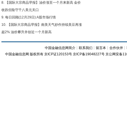
【国际大宗商品早报】油价涨至一个月来新高 金价
收跌但险守千八美元关口
每日回顾(12月29日):A股市场行情
【国际大宗商品早报】南美天气炒作持续美豆再涨
超2% 油价攀升并创近一个月新高
中国金融信息网简介
┊
联系我们
┊
留言本
┊
合作伙伴
┊
中国金融信息网
版权所有
京ICP证120153号
京ICP备19048227号 京公网安备11