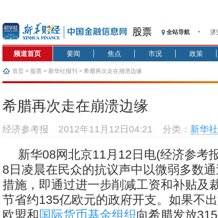
股票
全站导航
济
【
频道首页
要闻
焦点
市况
政策
记
【
首页
>
股票
>
新华社报刊
> 希腊再次走在崩溃边缘
济
【
希腊再次走在崩溃边缘
在
央
经济参考报
2012年11月12日04:21
分类：
新华社
基
沥
新华08网北京11月12日电(经济参考
恒
8日凌晨在民众的抗议声中以微弱多数通
措施，即通过进一步削减工资和补贴及
节省约135亿欧元的政府开支。如果不
欧盟和
国际货币基金组织
向希腊发放31