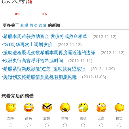
(崇大海)
0%
0%
更多关于
希腊
再次
边缘
的新闻
·
希腊本周难获救助资金 发债将成救命稻草
(2012-11-12)
·
*ST朝华再次上调增发价
(2012-11-12)
·
援助进程屡现变数希腊本周再度逼近违约边缘
(2012-11-12)
·
欧洲央行高官呼吁给希腊时间
(2012-11-11)
·
希腊紧缩新政涉险“过关” 援助款有望放行
(2012-11-09)
·
美报刊文称希腊债务危机有加剧风险
(2012-11-06)
您看完后的感受
支持
高兴
震惊
愤怒
感动
无奈
搞笑