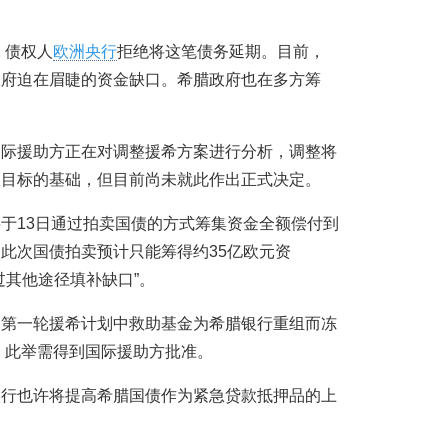
，债权人
欧洲央行
拒绝将这笔债务延期。目前，
政府迫在眉睫的资金缺口。希腊政府也在多方筹
国际援助方正在对调整援希方案进行分析，调整将
政目标的基础，但目前尚未就此作出正式决定。
于13日通过拍卖国债的方式筹集资金全额偿付到
此次国债拍卖预计只能筹得约35亿欧元资
过其他途径填补缺口”。
用第一轮援希计划中救助基金为希腊银行重组而冻
元，此举需得到国际援助方批准。
央行也许将提高希腊国债作为紧急贷款抵押品的上