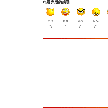
您看完后的感受
支持
高兴
震惊
愤怒