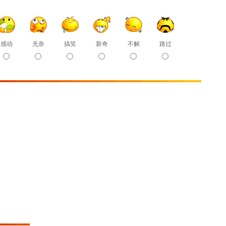
感动
无奈
搞笑
新奇
不解
路过