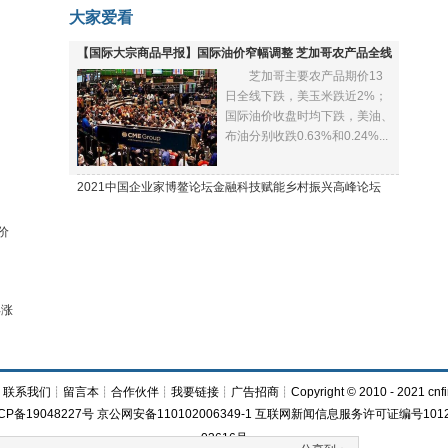
大家爱看
【国际大宗商品早报】国际油价窄幅调整 芝加哥农产品全线
芝加哥主要农产品期价13
下跌
日全线下跌，美玉米跌近2%；
国际油价收盘时均下跌，美油、
布油分别收跌0.63%和0.24%...
2021中国企业家博鳌论坛金融科技赋能乡村振兴高峰论坛
价
再涨
┊
联系我们
┊
留言本
┊
合作伙伴
┊
我要链接
┊
广告招商
┊Copyright © 2010 - 2021 cnfi
CP备19048227号 京公网安备110102006349-1 互联网新闻信息服务许可证编号1012
03616号