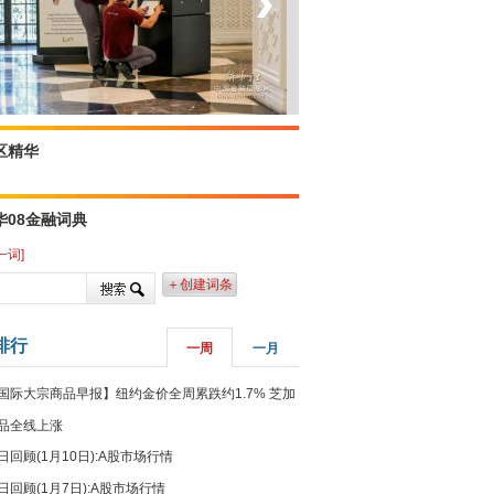
‹
›
坐上火车看老挝
区精华
华08金融词典
一词]
＋创建词条
排行
一周
一月
国际大宗商品早报】纽约金价全周累跌约1.7% 芝加
品全线上涨
日回顾(1月10日):A股市场行情
日回顾(1月7日):A股市场行情