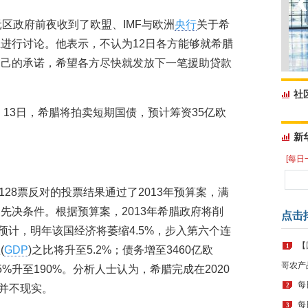
元区政府前夜收到了欧盟、IMF与欧洲
央行
关于希
进行讨论。他表示，不认为12日各方能够就希腊
自己的承诺，希望各方尽快就发放下一笔援助贷款
社
。13日，希腊将拍卖短期国债，预计筹资35亿欧
新
[每日
128票反对的投票结果通过了2013年预算案，满
先决条件。根据预算案，2013年希腊政府将削
点击
预计，明年该国经济将萎缩4.5%，步入第六个连
【
1
(
GDP
)之比将升至5.2%；债务增至3460亿欧
哥农产
5%升至190%。分析人士认为，希腊完成在2020
每
2
标并不现实。
每
3