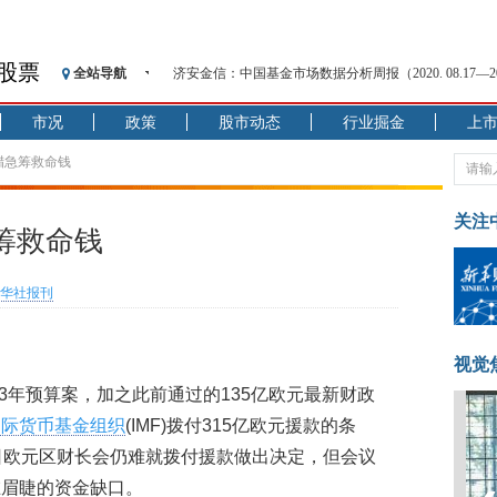
股票
全站导航
济安金信：中国基金市场数据分析周报（2020. 08.17—2020
【见·闻】疫情下，新加坡旅游业步履维艰
市况
政策
股市动态
行业掘金
上
记者手记：疫情下的香港零售业如何浴火重生？
【见·闻】疫情下一家香港传统零售商的转型突围之旅
腊急筹救命钱
济安金信：中国基金市场数据分析周报（2020. 07.27—2020
【新华财经调查】同业存单、结构性存款玩起“跷跷板”
关注
筹救命钱
在“隐秘的角落”
央行公开市场净投放300亿元 短端资金利率明显下行
华社报刊
基本面及股市双轮冲击 债市回调十年期债表现最弱
沥青期货连续两日涨逾3% 沪银及两粕涨势喜人
恒生聚源：北斗收官之星发射成功，全产业链解析
视觉
13年预算案，加之此前通过的135亿欧元最新财政
国际货币基金组织
(IMF)拨付315亿欧元援款的条
日欧元区财长会仍难就拨付援款做出决定，但会议
在眉睫的资金缺口。