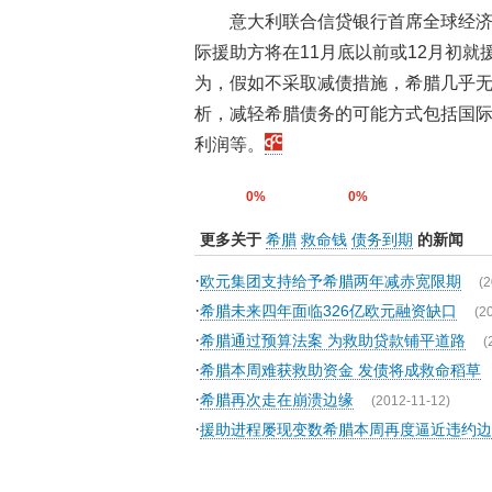
意大利联合信贷银行首席全球经济
际援助方将在11月底以前或12月初
为，假如不采取减债措施，希腊几乎
析，减轻希腊债务的可能方式包括国
利润等。
0%
0%
更多关于
希腊
救命钱
债务到期
的新闻
·
欧元集团支持给予希腊两年减赤宽限期
(2
·
希腊未来四年面临326亿欧元融资缺口
(2
·
希腊通过预算法案 为救助贷款铺平道路
(
·
希腊本周难获救助资金 发债将成救命稻草
·
希腊再次走在崩溃边缘
(2012-11-12)
·
援助进程屡现变数希腊本周再度逼近违约边