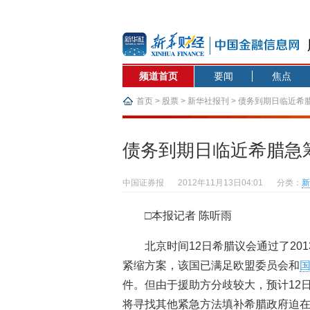
频道首页
要闻
焦点
首页
>
股票
>
新华社报刊
> 债务到期日临近希
债务到期日临近希腊急
中国证券报
2012年11月13日04:01
分类：
新
□本报记者 陈听雨
北京时间12日希腊议会通过了20
紧缩方案，该国已满足欧盟委员会和
件。但由于援助方分歧较大，预计12
将寻找其他紧急方法填补希腊政府迫