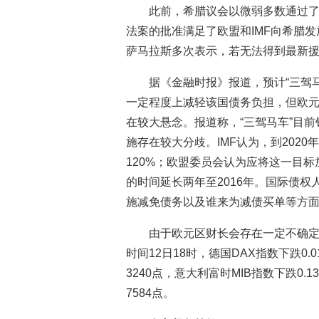
此前，希腊议会以微弱多数通过了
法案的批准满足了欧盟和IMF向希腊发
萨马拉斯多次表示，若无法得到最新援
据《金融时报》报道，预计“三驾
一定程度上减轻该国债务负担，但欧元
在较大悬念。报道称，“三驾马车”目
施存在较大分歧。IMF认为，到2020
120%；欧盟委员会认为应将这一目标
的时间延长两年至2016年。国际债
施减免债务以及谁来为减债买单等方
由于欧元区财长会存在一定不确定
时间12日18时，德国DAX指数下跌0.0
3240点，意大利富时MIB指数下跌0.13
7584点。