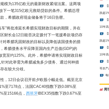
规模为135亿欧元的最新财政紧缩法案。这两项
【
4
放下一笔315亿欧元救助贷款的条件。希腊总理
跌超1
款，希腊政府现金储备将于16日告罄。
【
5
10年
马车”将批准延长希腊实现财政目标的期限，并在
【
6
区财长会12日能否决定拨付下一笔援希款项仍存
跌超1
前针对希腊巩固财政的目标以及降低该国债务的措
【
年，希腊债务水平应降至国内生产总值(GDP)的
7
10年
放宽至约125%。此外，希腊申请将实现财政目标
【
权人针对此举需为希腊减免多少债务、通过何种措
8
哥农产
面存在较大分歧。
每
9
性，12日会议召开前夕欧股小幅走低。截至北京
1%至7178点，法国CAC40指数下跌0.08%至
周
%至15166点，
西班牙
IBEX35指数下跌0.67%至