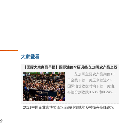
大家爱看
【国际大宗商品早报】国际油价窄幅调整 芝加哥农产品全线
芝加哥主要农产品期价13
下跌
日全线下跌，美玉米跌近2%；
国际油价收盘时均下跌，美油、
布油分别收跌0.63%和0.24%...
2021中国企业家博鳌论坛金融科技赋能乡村振兴高峰论坛
价