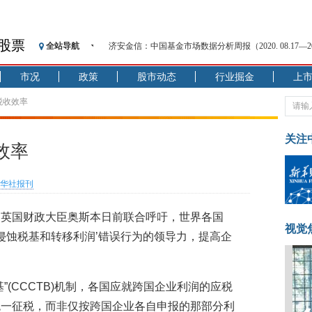
股票
全站导航
济安金信：中国基金市场数据分析周报（2020. 08.17—2020
【见·闻】疫情下，新加坡旅游业步履维艰
市况
政策
股市动态
行业掘金
上
记者手记：疫情下的香港零售业如何浴火重生？
【见·闻】疫情下一家香港传统零售商的转型突围之旅
税收效率
济安金信：中国基金市场数据分析周报（2020. 07.27—2020
【新华财经调查】同业存单、结构性存款玩起“跷跷板”
关注
效率
在“隐秘的角落”
央行公开市场净投放300亿元 短端资金利率明显下行
华社报刊
基本面及股市双轮冲击 债市回调十年期债表现最弱
沥青期货连续两日涨逾3% 沪银及两粕涨势喜人
和英国财政大臣奥斯本日前联合呼吁，世界各国
恒生聚源：北斗收官之星发射成功，全产业链解析
视觉
'侵蚀税基和转移利润’错误行为的领导力，提高企
”(CCCTB)机制，各国应就跨国企业利润的应税
统一征税，而非仅按跨国企业各自申报的那部分利