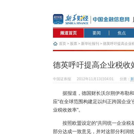
频道首页
要闻
焦点
首页
>
股票
>
新华社报刊
> 德英呼吁提高企业
德英呼吁提高企业税收
中国证券报
2012年11月13日04:01
分类：
新
据报道，德国财长沃尔朔伊布勒
应“在全球范围构建足以纠正跨国企业
业税收效率”。
按照欧盟设定的“共同统一企业税基
部分达成一致意见，并对这部分利润