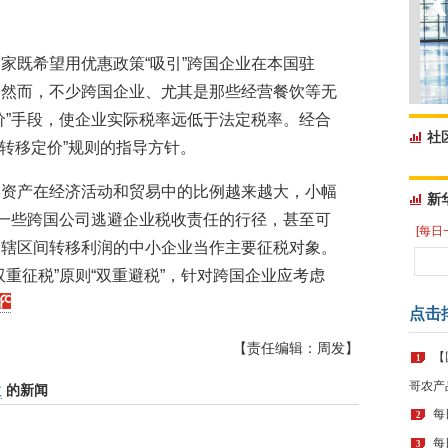
家既希望用优惠政策“吸引”跨国企业在本国驻
。然而，不少跨国企业、尤其是那些经营餐饮等无
价”手段，使企业实际税率远低于法定税率。经合
社
“转移定价”规则的指导方针。
形资产在经济活动和贸易中的比例越来越大，小幅
新
止一些跨国公司逃避企业税收责任的行径，甚至可
[每日
收辖区间转移利润的中小企业当作主要征税对象。
重征税”原则“双重避税”，针对跨国企业应考虑
点击
【责任编辑：周发】
【
1
哥农产
收
的新闻
每
2
每
3