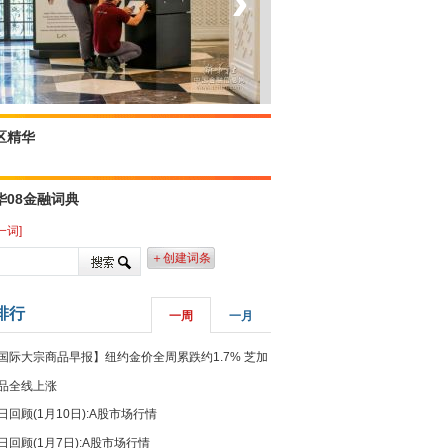
‹
›
菲律宾：防疫降级
区精华
华08金融词典
一词]
＋创建词条
排行
一周
一月
国际大宗商品早报】纽约金价全周累跌约1.7% 芝加
品全线上涨
日回顾(1月10日):A股市场行情
日回顾(1月7日):A股市场行情