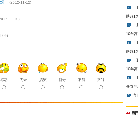
烟
(2012-11-12)
【
4
跌超1
2012-11-10)
【
5
10年
1-09)
【
6
跌超1
【
7
10年
【
8
感动
无奈
搞笑
新奇
不解
路过
哥农产
每
9
周