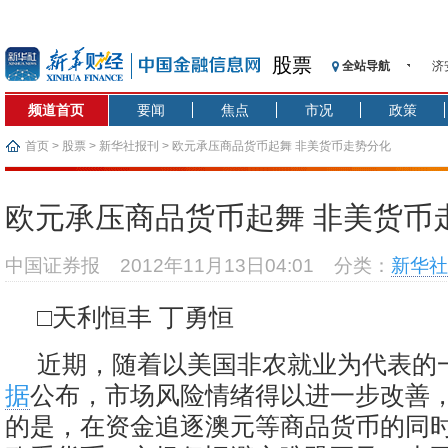
股票
全站导航
济
【
频道首页
要闻
焦点
市况
政策
记
【
首页
>
股票
>
新华社报刊
> 欧元承压商品货币起舞 非美货币走势分化
济
【
欧元承压商品货币起舞 非美货币
在
央
中国证券报
2012年11月13日04:01
分类：
新华社
基
沥
□天利恒丰 丁勇恒
恒
近期，随着以美国非农就业为代表的
据
公布，市场风险情绪得以进一步改善
的是，在资金追逐澳元等商品货币的同