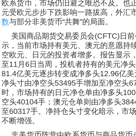
欧系货币，市场仍旧避之唯恐不及。也
元受欧元步步下跌影响一路拔高，外汇
数
与部分非美货币“共舞”的局面。
美国商品期货交易委员会(CFTC)日
示，当前市场持有美元、澳元的意愿持
空欧元、日元的投资者增多。报告显示，1
至11月6日当周，投机者持有的美元净
81.4亿美元逐步转变成净多头12.96亿
净头寸由净空头53495手增加至净空头67
时，市场持有的日元净仓单由净多头100
空头40104手；澳元仓单则由净多头384
至60317手。净持仓头寸变化暗示，市
不断增强。
非美货币阵营中欧系货币与商品货币