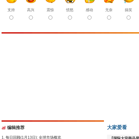
支持
高兴
震惊
愤怒
感动
无奈
搞笑
大家爱看
编辑推荐
每日回顾(1月13日): 全球市场概览
【国际大宗商品早