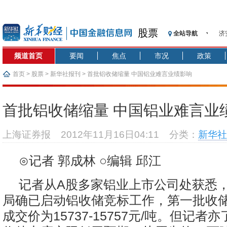
股票
全站导航
济
【
频道首页
要闻
焦点
市况
政策
记
【
首页
>
股票
>
新华社报刊
> 首批铝收储缩量 中国铝业难言业绩影响
济
【
首批铝收储缩量 中国铝业难言业
在
央
上海证券报
2012年11月16日04:11
分类：
新华社
基
沥
⊙记者 郭成林 ○编辑 邱江
恒
记者从A股多家铝业上市公司处获悉
局确已启动铝收储竞标工作，第一批收储
成交价为15737-15757元/吨。但记