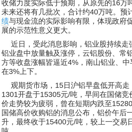
收储力度实际低于预期，从原先的16万吨
未来还将有几批次，合计约40万吨。预
绩
与现金流的实际影响有限，体现政府
展的示范性意义更大。
近日，受此消息影响，铝业股持续走强
铝业盘中放量触及涨停，云铝股份、常
方等收盘涨幅皆逼近4%，南山铝业、中
在3%上下。
观期货市场，15日沪铝早盘低开高走
1301开盘于15305元/吨，早间在国储
价走势较为疲弱，曾在短期内跌至1528
国储高价收购铝的消息公布，铝价午后
升，最终收于15400元/吨，较上一交易日
吨。