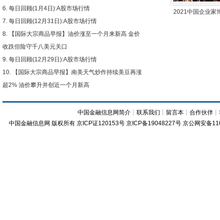
每日回顾(1月4日):A股市场行情
2021中国企业
每日回顾(12月31日):A股市场行情
【国际大宗商品早报】油价涨至一个月来新高 金价
收跌但险守千八美元关口
每日回顾(12月29日):A股市场行情
【国际大宗商品早报】南美天气炒作持续美豆再涨
超2% 油价攀升并创近一个月新高
中国金融信息网简介
┊
联系我们
┊
留言本
┊
合作伙伴
┊
中国金融信息网
版权所有
京ICP证120153号
京ICP备19048227号 京公网安备11