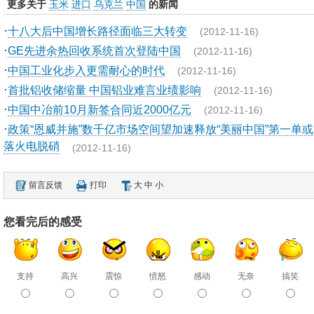
更多关于
玉米
进口
乌克兰
中国
的新闻
·
十八大后中国增长路径面临三大转变
(2012-11-16)
·
GE先进余热回收系统首次登陆中国
(2012-11-16)
·
中国工业化步入更需耐心的时代
(2012-11-16)
·
首批铝收储缩量 中国铝业难言业绩影响
(2012-11-16)
·
中国中冶前10月新签合同近2000亿元
(2012-11-16)
·
政策“恩威并施”数千亿市场空间望加速释放“美丽中国”第一单
落火电脱硝
(2012-11-16)
留言反馈
打印
大
中
小
您看完后的感受
支持
高兴
震惊
愤怒
感动
无奈
搞笑