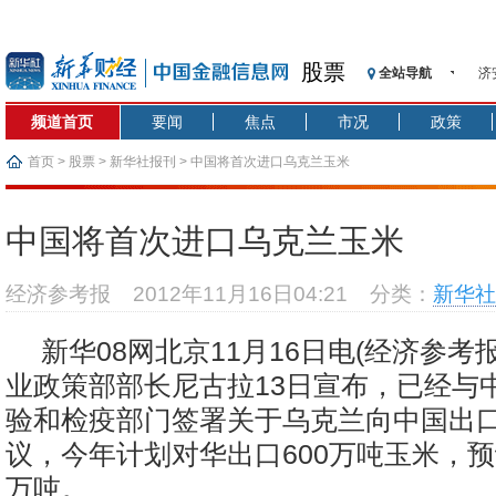
股票
全站导航
济
【
频道首页
要闻
焦点
市况
政策
记
【
首页
>
股票
>
新华社报刊
> 中国将首次进口乌克兰玉米
济
【
中国将首次进口乌克兰玉米
在
央
经济参考报
2012年11月16日04:21
分类：
新华社
基
沥
新华08网北京11月16日电(经济参考
恒
业政策部部长尼古拉13日宣布，已经与
验和检疫部门签署关于乌克兰向中国出
议，今年计划对华出口600万吨玉米，预
万吨。