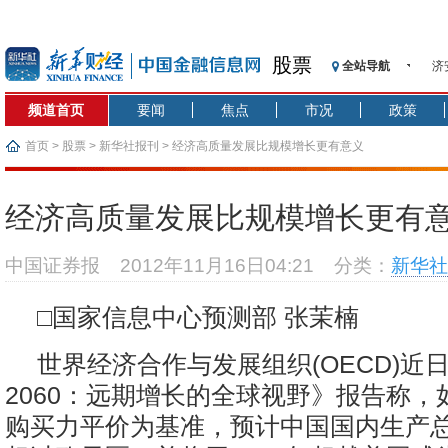
股票
全站导航
济
【
频道首页
要闻
焦点
市况
政策
记
【
首页
>
股票
>
新华社报刊
> 经济高质量发展比规模增长更有意义
济
【
经济高质量发展比规模增长更有
在
央
中国证券报
2012年11月16日04:21
分类：
新华社
基
沥
□国家信息中心预测部 张茉楠
恒
世界经济合作与发展组织(OECD)近
2060：远期增长的全球视野》报告称，如
购买力平价为基准，预计中国国内生产总值