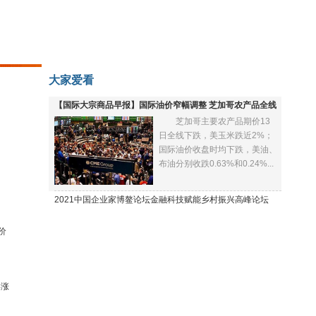
大家爱看
【国际大宗商品早报】国际油价窄幅调整 芝加哥农产品全线
芝加哥主要农产品期价13
下跌
日全线下跌，美玉米跌近2%；
国际油价收盘时均下跌，美油、
布油分别收跌0.63%和0.24%...
2021中国企业家博鳌论坛金融科技赋能乡村振兴高峰论坛
价
再涨