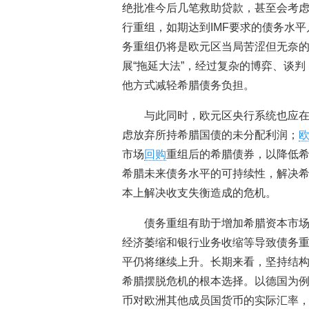
绝批准今后几笔救助贷款，甚至会考
行重组，如期达到IMF要求的债务水
务重组仍将是欧元区当局苦涩但无奈
展“拖延大法”，经过复杂的博弈、谈
他方式减轻希腊债务负担。
与此同时，欧元区央行系统也应
虑放弃所持希腊国债的未分配利润；
市场
回购
重组后的希腊债券，以降低
希腊未来债务水平的可持续性，解决
本上解决收支失衡造成的危机。
债务重组有助于增加希腊资本市
经济萎缩和银行业务收缩等导致债务
平仍将继续上升。长期来看，坚持结
希腊摆脱危机的根本选择。以德国为例，
币对欧洲其他成员国货币的实际汇率