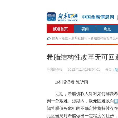
频道首页
要闻
焦点
首页
>
股票
>
新华社报刊
> 希腊结构性改革无
希腊结构性改革无可回
中国证券报
2012年11月19日04:01
分类：
新
□本报记者 陈听雨
近期，希腊债权人针对如何解决
判十分艰难。短期内，欧元区难以向
绕希腊债务危机的不确定性将持续存
元区当局对希腊做出一定程度的让步