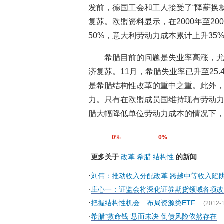
发前，德国工会和工人接受了“降薪换
复苏。欧盟资料显示，在2000年至200
50%，意大利劳动力成本累计上升35
希腊目前的问题是失业率高涨，
济复苏。11月，希腊失业率已升至25
是希腊结构性改革的重中之重。此外
力。只有在欧盟成员国维持现有劳动
腊大幅降低单位劳动力成本的情况下，
0%
0%
更多关于
改革
希腊
结构性
的新闻
·
刘伟：推动收入分配改革 跨越中等收入陷
·
庄心一：证监会将深化证券期货领域各项改
·
把握结构性机会 布局资源类ETF
(2012-
·
希腊“救命钱”悬而未决 倒债风险依然存在