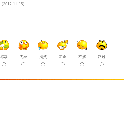
(2012-11-15)
感动
无奈
搞笑
新奇
不解
路过