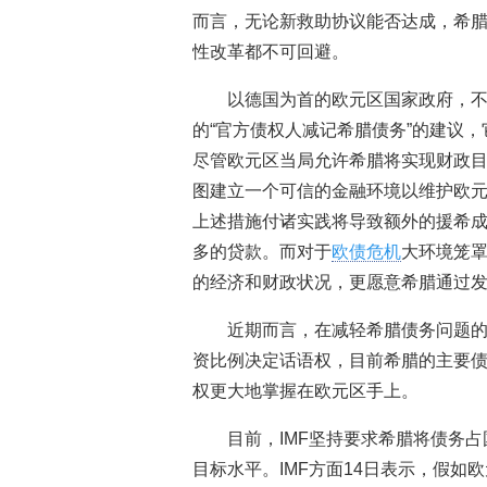
而言，无论新救助协议能否达成，希
性改革都不可回避。
以德国为首的欧元区国家政府，不支
的“官方债权人减记希腊债务”的建议
尽管欧元区当局允许希腊将实现财政
图建立一个可信的金融环境以维护欧
上述措施付诸实践将导致额外的援希
多的贷款。而对于
欧债危机
大环境笼
的经济和财政状况，更愿意希腊通过
近期而言，在减轻希腊债务问题的
资比例决定话语权，目前希腊的主要
权更大地掌握在欧元区手上。
目前，IMF坚持要求希腊将债务占
目标水平。IMF方面14日表示，假如