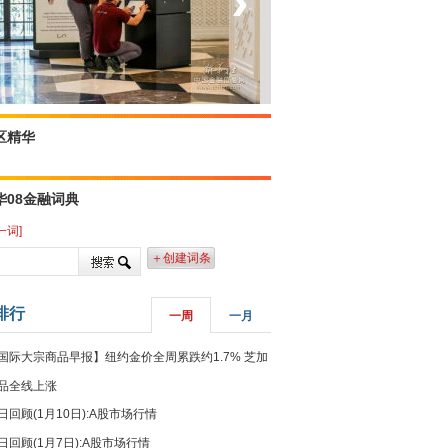
‹
›
菲律宾：防疫降级
区精华
华08金融词典
一词]
＋创建词条
排行
一周
一月
国际大宗商品早报】纽约金价全周累跌约1.7% 芝加
品全线上涨
日回顾(1月10日):A股市场行情
日回顾(1月7日):A股市场行情