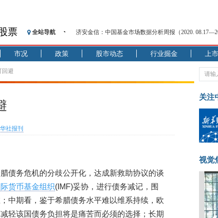
股票
全站导航
济安金信：中国基金市场数据分析周报（2020. 08.17—2020
【见·闻】疫情下，新加坡旅游业步履维艰
市况
政策
股市动态
行业掘金
上
记者手记：疫情下的香港零售业如何浴火重生？
【见·闻】疫情下一家香港传统零售商的转型突围之旅
可回避
济安金信：中国基金市场数据分析周报（2020. 07.27—2020
【新华财经调查】同业存单、结构性存款玩起“跷跷板”
关注
避
在“隐秘的角落”
央行公开市场净投放300亿元 短端资金利率明显下行
华社报刊
基本面及股市双轮冲击 债市回调十年期债表现最弱
沥青期货连续两日涨逾3% 沪银及两粕涨势喜人
恒生聚源：北斗收官之星发射成功，全产业链解析
视觉
希腊债务危机的分歧公开化，达成新救助协议的谈
国际货币基金组织
(IMF)妥协，进行债务减记，围
在；中期看，鉴于希腊债务水平难以维系持续，欧
，减轻该国债务负担将是痛苦而必须的选择；长期