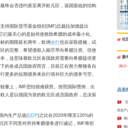
腊最终会否违约甚至离开欧元区，该国面临的结构
持国际货币基金组织(IMF)总裁拉加德提出
，它们最关心的是如何使救助希腊的成本最小化。
社
目标的期限延长两年，欧洲
央行
也在采取措施，试
元区的完整，希望债权人能尽早向希腊注资。但使
新
成本，这意味着欧元区各国政府需要向希腊提供更
罩下的各成员国政府而言，目前正在努力整顿各自
[每日
发行更多的短期债券来自行填补巨大的债务亏空。
较量上，IMF恐怕很难获胜。按照国际惯例，出
点击
债权人是以德国为首的欧元区成员国政府，总决策
【
1
哥农产
国内生产总值(
GDP
)之比在2020年降至120%的
每
2
欧元区不同意对所持希腊债务进行减记，IMF将拒
每
3