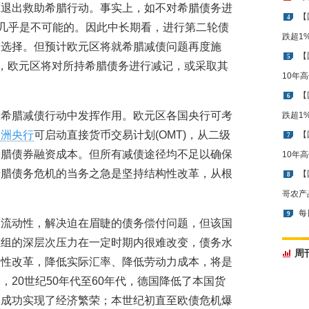
虑退出救助希腊行动。事实上，如不对希腊债务进
【
4
平几乎是不可能的。因此中长期看，进行第二轮债
跌超1
的选择。但预计欧元区将就希腊减债问题再度施
【
5
判，欧元区将对所持希腊债务进行减记，或采取其
10年
【
6
在希腊减债行动中发挥作用。欧元区各国央行可考
跌超1
欧洲央行
可启动直接货币交易计划(OMT)，从二级
【
7
希腊债券融资成本。但所有减债途径均不足以确保
10年
希腊债务危机的当务之急是坚持结构性改革，从根
【
8
哥农产
每
9
场流动性，解决迫在眉睫的债务偿付问题，但该国
重组的深层次压力在一定时期内很难改变，债务水
周
构性改革，降低实际汇率、降低劳动力成本，将是
20世纪50年代至60年代，德国降低了本国货
，成功实现了经济繁荣；本世纪初直至欧债危机爆