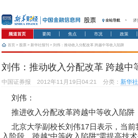
股票
全站导航
济
【
频道首页
要闻
焦点
市况
政策
记
【
首页
>
股票
>
新华社报刊
> 刘伟：推动收入分配改革 跨越中等收入陷阱
济
【
刘伟：推动收入分配改革 跨越中
在
央
中国证券报
2012年11月19日04:21
分类：
新华社
基
沥
刘伟：
恒
推进收入分配改革跨越中等收入陷阱
北京大学副校长刘伟17日表示，当前
入阶段，跨越“中等收入陷阱”需提高技