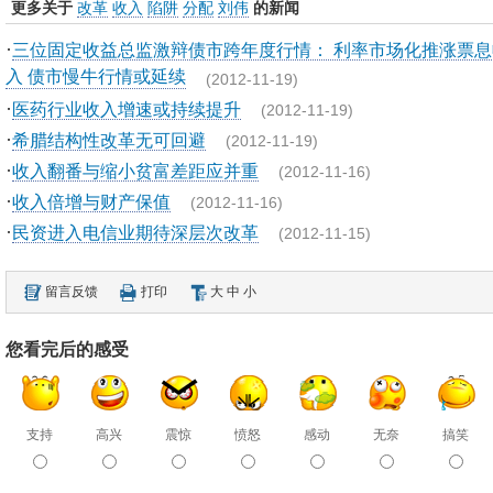
更多关于
改革
收入
陷阱
分配
刘伟
的新闻
·
三位固定收益总监激辩债市跨年度行情： 利率市场化推涨票息
入 债市慢牛行情或延续
(2012-11-19)
·
医药行业收入增速或持续提升
(2012-11-19)
·
希腊结构性改革无可回避
(2012-11-19)
·
收入翻番与缩小贫富差距应并重
(2012-11-16)
·
收入倍增与财产保值
(2012-11-16)
·
民资进入电信业期待深层次改革
(2012-11-15)
留言反馈
打印
大
中
小
您看完后的感受
支持
高兴
震惊
愤怒
感动
无奈
搞笑