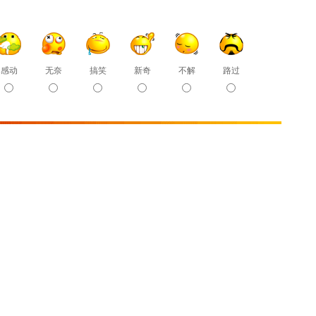
感动
无奈
搞笑
新奇
不解
路过