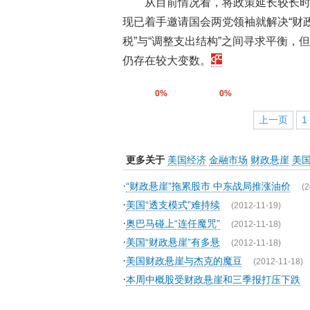
从目前情况看，将政策延长较长
现已着手邀请国会两党领袖就解决“财
税”与“调整支出结构”之间寻求平衡
仍存在较大变数。
0%
0%
上一页
1
更多关于
美国经济
金融市场
财政悬崖
美
·
“财政悬崖”拖累股市 中东战局推涨油价
(2
·
美国“透支模式”难持续
(2012-11-19)
·
奥巴马碰上“连任魔咒”
(2012-11-18)
·
美国“财政悬崖”有多悬
(2012-11-18)
·
美国财政悬崖与杰克的魔豆
(2012-11-18)
·
本周中概股受财政悬崖和三季报打压下跌