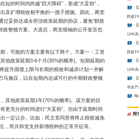
短的时间内跨越“四大障碍”，形成“大妥协”，
【
4
支出及扩增税收相平衡的一揽子措施。因此，两党
跌超1
先通过妥协达成令所涉政策延期的协议，避免“财政
【
5
的财政整顿方案。大选后，两党领袖的公开发言也
10年
【
6
延期，可能的方案主要有以下两个。方案一：工资
跌超1
他政策延期3-6个月(30%的概率)。短期延期的
【
7
后，将提升国债上限与长期的税收和减赤计划一并解
10年
奥巴马施压，以在短期内达成可行的中期财政整顿
【
8
哥农产
每
9
其他政策延期1年(70%的概率)。该方案的目
有更充分的时间进行“大妥协”。但由于延期时间
周
做出一定让步。比如，民主党同意将终止税收减免
万美元，而共和党支持新增税种的正常开征等。