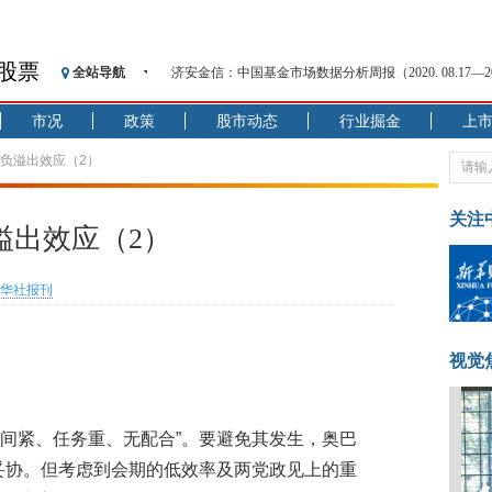
股票
全站导航
济安金信：中国基金市场数据分析周报（2020. 08.17—2020
【见·闻】疫情下，新加坡旅游业步履维艰
市况
政策
股市动态
行业掘金
上
记者手记：疫情下的香港零售业如何浴火重生？
【见·闻】疫情下一家香港传统零售商的转型突围之旅
”负溢出效应（2）
济安金信：中国基金市场数据分析周报（2020. 07.27—2020
【新华财经调查】同业存单、结构性存款玩起“跷跷板”
关注
溢出效应（2）
在“隐秘的角落”
央行公开市场净投放300亿元 短端资金利率明显下行
华社报刊
基本面及股市双轮冲击 债市回调十年期债表现最弱
沥青期货连续两日涨逾3% 沪银及两粕涨势喜人
恒生聚源：北斗收官之星发射成功，全产业链解析
视觉
时间紧、任务重、无配合”。要避免其发生，奥巴
成妥协。但考虑到会期的低效率及两党政见上的重