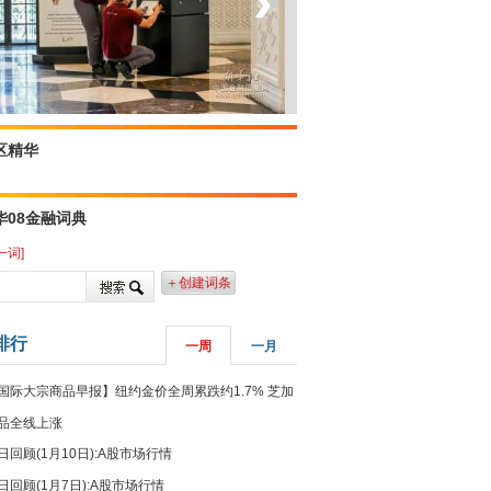
‹
›
菲律宾：防疫降级
区精华
华08金融词典
一词]
＋创建词条
排行
一周
一月
国际大宗商品早报】纽约金价全周累跌约1.7% 芝加
品全线上涨
日回顾(1月10日):A股市场行情
日回顾(1月7日):A股市场行情