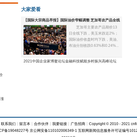
大家爱看
【国际大宗商品早报】国际油价窄幅调整 芝加哥农产品全线
芝加哥主要农产品期价13
下跌
日全线下跌，美玉米跌近2%；
国际油价收盘时均下跌，美油、
布油分别收跌0.63%和0.24%...
2021中国企业家博鳌论坛金融科技赋能乡村振兴高峰论坛
价
再涨
┊
联系我们
┊
留言本
┊
合作伙伴
┊
我要链接
┊
广告招商
┊Copyright © 2010 - 2021 cnfi
CP备19048227号 京公网安备110102006349-1 互联网新闻信息服务许可证编号1012