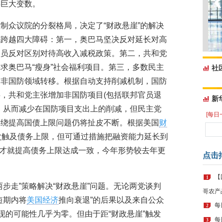
存巨大变数。
制众议院的分裂格局，决定了“财政悬崖”的解决
先跨越四大障碍：第一，奥巴马坚决反对延长对高
议员反对区别对待高收入减税政策。第二，共和党
求奥巴马“瘦身”社会福利项目。第三，多数民主
社
向非国防领域转移。根据自动支持削减机制，国防
，共和党主张增加非国防项目(包括联邦官员退
新
，从而减少在国防项目支出上的削减，但民主党
[每日
围绕提高国债上限问题仍将扯皮不断。根据美国
财
次触及债务上限，但可通过措施把融资能力延长到
时刻才就提高债务上限达成一致，今年形势较去年更
点击
【
1
步走”策略解决“财政悬崖”问题。无论两党谈判
哥农产
短期内将
美国经济
推向衰退”的后果以及来自公众
每
2
现的可能性几乎为零。但由于距“财政悬崖”触发
每
3