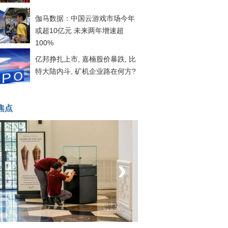
伽马数据：中国云游戏市场今年
或超10亿元 未来两年增速超
100%
亿邦挣扎上市, 嘉楠股价暴跌, 比
特大陆内斗, 矿机企业路在何方?
焦点
‹
›
菲律宾：防疫降级