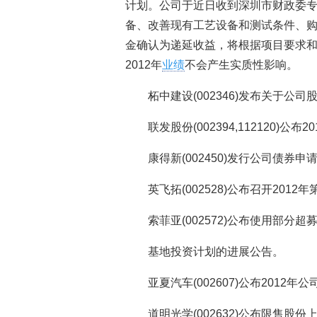
计划。公司于近日收到深圳市财政委专
备、改善现有工艺设备和测试条件、购
金确认为递延收益，将根据项目要求
2012年
业绩
不会产生实质性影响。
柘中建设(002346)发布关于公
联发股份(002394,112120)公
康得新(002450)发行公司债券申
英飞拓(002528)公布召开201
索菲亚(002572)公布使用部
基地投资计划的进展公告。
亚夏汽车(002607)公布2012
道明光学(002632)公布限售股