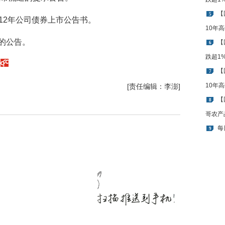
【
5
布2012年公司债券上市公告书。
10年
的公告。
【
6
跌超1
。
【
7
10年
[责任编辑：李澎]
【
8
哥农产
每
9