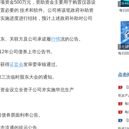
项资金500万元，资助资金主要用于购置仪器设
1分4
置必要的 技术和软件。公司将该笔政府补助资
每日回
和实施进度进行结转，预计上述政府补助对公司
司股东、关联方及公司承诺履
行情
况的公告。
1分1
布2012年公司债券上市公告书。
每日回顾
请获得
证监会
发审委审核通过。
点击
2年第三次临时股东大会的通知。
【
1
分超募资金设立全资子公司并实施华北生产
哥农产
每
2
每
3
年公司债券票面利率公告。
【
4
份上市流通的提示公告。
跌超1