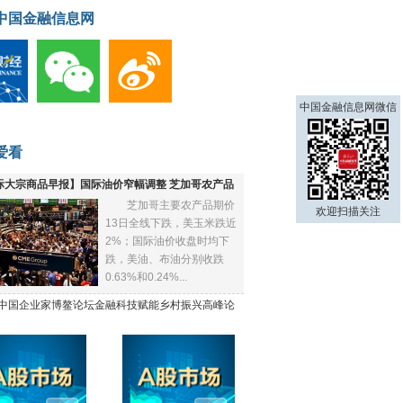
中国金融信息网
中国金融信息网微信
爱看
际大宗商品早报】国际油价窄幅调整 芝加哥农产品
芝加哥主要农产品期价
下跌
欢迎扫描关注
13日全线下跌，美玉米跌近
2%；国际油价收盘时均下
跌，美油、布油分别收跌
0.63%和0.24%...
21中国企业家博鳌论坛金融科技赋能乡村振兴高峰论