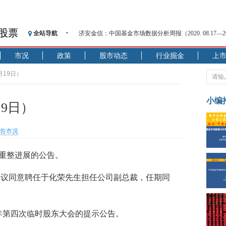
股票
全站导航
济安金信：中国基金市场数据分析周报（2020. 08.17—2020
【见·闻】疫情下，新加坡旅游业步履维艰
市况
政策
股市动态
行业掘金
上
记者手记：疫情下的香港零售业如何浴火重生？
【见·闻】疫情下一家香港传统零售商的转型突围之旅
月19日）
济安金信：中国基金市场数据分析周报（2020. 07.27—2020
【新华财经调查】同业存单、结构性存款玩起“跷跷板”
小编
9日）
在“隐秘的角落”
央行公开市场净投放300亿元 短端资金利率明显下行
告市况
基本面及股市双轮冲击 债市回调十年期债表现最弱
沥青期货连续两日涨逾3% 沪银及两粕涨势喜人
)公布重整进展的公告。
恒生聚源：北斗收官之星发射成功，全产业链解析
事会会议同意聘任于化荣先生担任公司副总裁，任期同
012年第四次临时股东大会的提示公告。