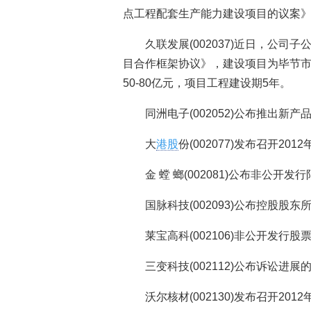
点工程配套生产能力建设项目的议案
久联发展(002037)近日，公
目合作框架协议》，建设项目为毕节
50-80亿元，项目工程建设期5年。
同洲电子(002052)公布推出新产
大
港股
份(002077)发布召开2
金 螳 螂(002081)公布非公
国脉科技(002093)公布控股股
莱宝高科(002106)非公开发行
三变科技(002112)公布诉讼进展
沃尔核材(002130)发布召开20