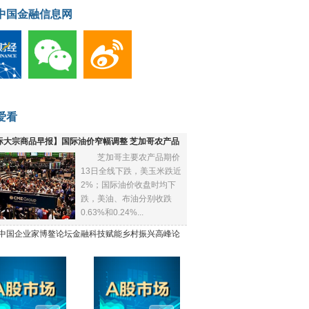
中国金融信息网
爱看
际大宗商品早报】国际油价窄幅调整 芝加哥农产品
芝加哥主要农产品期价
下跌
13日全线下跌，美玉米跌近
2%；国际油价收盘时均下
跌，美油、布油分别收跌
0.63%和0.24%...
21中国企业家博鳌论坛金融科技赋能乡村振兴高峰论