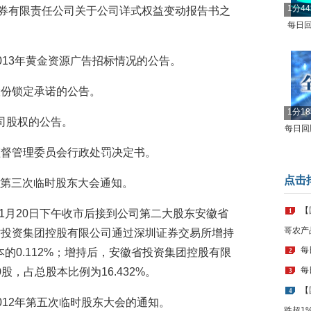
1分4
同信证券有限责任公司关于公司详式权益变动报告书之
每日回
视2013年黄金资源广告招标情况的公告。
加股份锁定承诺的公告。
1分1
股公司股权的公告。
每日回顾
证券监督管理委员会行政处罚决定书。
点击
012年第三次临时股东大会通知。
【
2年11月20日下午收市后接到公司第二大股东安徽省
1
哥农产
省投资集团控股有限公司通过深圳证券交易所增持
每
本的0.112%；增持后，安徽省投资集团控股有限
2
每
0股，占总股本比例为16.432%。
3
【
4
司2012年第五次临时股东大会的通知。
跌超1