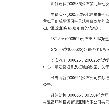
汇源通信(000586)公布第九
中福实业(000592)第七届董事
营班子促成平潭园林景观项目落地的
棚户区(危旧房)改造项目的议案》。
*ST四环(000605)公布重大事
S*ST恒立(000622)公布优
长安汽车(000625，20062
中心一期建设项目及征地的议案、关
长春高新(000661)公布公司
公告。
经纬纺机(000666，00350
与道富环球投资管理亚洲有限公司共