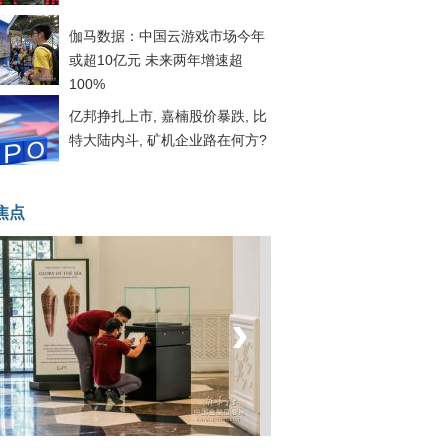
伽马数据：中国云游戏市场今年
或超10亿元 未来两年增速超
100%
亿邦挣扎上市, 嘉楠股价暴跌, 比
特大陆内斗, 矿机企业路在何方?
焦点
‹
›
坐上火车看老挝