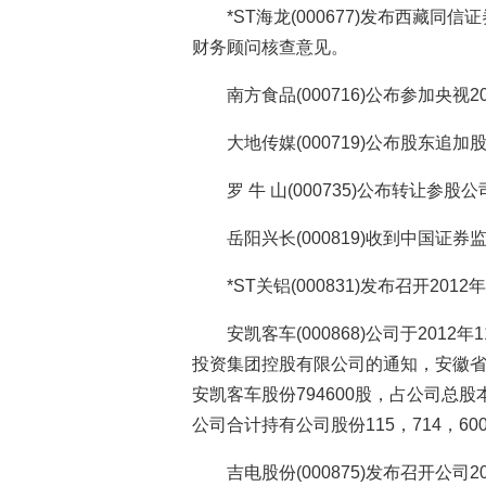
*ST海龙(000677)发布西藏
财务顾问核查意见。
南方食品(000716)公布参加央
大地传媒(000719)公布股东追
罗 牛 山(000735)公布转让参
岳阳兴长(000819)收到中国
*ST关铝(000831)发布召开2
安凯客车(000868)公司于201
投资集团控股有限公司的通知，安徽
安凯客车股份794600股，占公司总股
公司合计持有公司股份115，714，60
吉电股份(000875)发布召开公