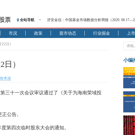
济安金信：中国基金市场数据分析周报（2020. 08.17—2020
股票
全站导航
【见·闻】疫情下，新加坡旅游业步履维艰
记者手记：疫情下的香港零售业如何浴火重生？
市况
政策
股市动态
行业掘金
上
【见·闻】疫情下一家香港传统零售商的转型突围之旅
济安金信：中国基金市场数据分析周报（2020. 07.27—2020
月22日）
【新华财经调查】同业存单、结构性存款玩起“跷跷板”
在“隐秘的角落”
小编
2日）
央行公开市场净投放300亿元 短端资金利率明显下行
基本面及股市双轮冲击 债市回调十年期债表现最弱
告市况
沥青期货连续两日涨逾3% 沪银及两粕涨势喜人
恒生聚源：北斗收官之星发射成功，全产业链解析
董事局第三十一次会议审议通过了《关于为海南荣域投
济安金信：中国基金市场数据分析周报（2020. 08.17—2020
布更正公告。
012年度第四次临时股东大会的通知。