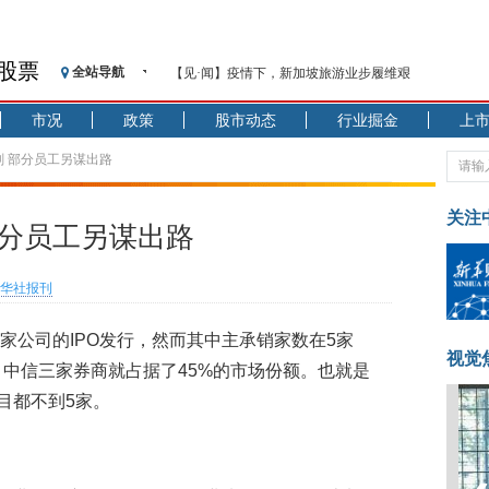
股票
全站导航
【见·闻】疫情下，新加坡旅游业步履维艰
记者手记：疫情下的香港零售业如何浴火重生？
市况
政策
股市动态
行业掘金
上
【见·闻】疫情下一家香港传统零售商的转型突围之旅
济安金信：中国基金市场数据分析周报（2020. 07.27—2020
刻 部分员工另谋出路
【新华财经调查】同业存单、结构性存款玩起“跷跷板”
在“隐秘的角落”
关注
部分员工另谋出路
央行公开市场净投放300亿元 短端资金利率明显下行
基本面及股市双轮冲击 债市回调十年期债表现最弱
华社报刊
沥青期货连续两日涨逾3% 沪银及两粕涨势喜人
恒生聚源：北斗收官之星发射成功，全产业链解析
08家公司的IPO发行，然而其中主承销家数在5家
济安金信：中国基金市场数据分析周报（2020. 08.17—2020
视觉
、中信三家券商就占据了45%的市场份额。也就是
目都不到5家。