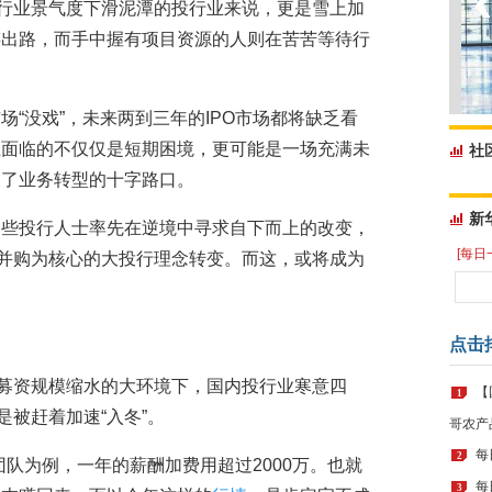
入行业景气度下滑泥潭的投行业来说，更是雪上加
谋出路，而手中握有项目资源的人则在苦苦等待行
“没戏”，未来两到三年的IPO市场都将缺乏看
业面临的不仅仅是短期困境，更可能是一场充满未
社
到了业务转型的十字路口。
新
一些投行人士率先在逆境中寻求自下而上的改变，
[每日
以并购为核心的大投行理念转变。而这，或将成为
点击
、募资规模缩水的大环境下，国内投行业寒意四
【
1
是被赶着加速“入冬”。
哥农产
每
2
团队为例，一年的薪酬加费用超过2000万。也就
每
3