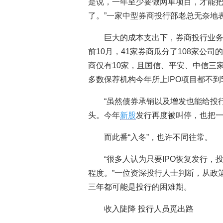
是说，一年至少要做两单项目，才能
了。”一家中型券商投行部老总无奈地
巨大的成本支出下，券商投行业
前10月，41家券商瓜分了108家公司
商仅有10家，且国信、平安、中信三
多数保荐机构今年所上IPO项目都不到
“虽然债券承销以及增发也能给投
头。今年
新股
发行再度被叫停，也把一
而此番“入冬”，也许不同往常。
“很多人认为只要IPO恢复发行
程度。”一位资深投行人士判断，从政
三年都可能是投行的困难期。
收入陡降 投行人员觅出路