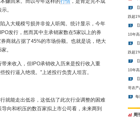
把本赚回来。而以今年这样的
行情
，是肯定完不成
【
4
表示。
跌超1
务陷入大规模亏损并非耸人听闻。统计显示，今年
【
5
的IPO发行，然而其中主承销家数在5家以上的券
10年
家券商就占据了45%的市场份额。也就是说，绝大
【
6
5家。
跌超1
【
7
行带来收入，但IPO承销收入历来是投行收入重
10年
些投行逼入绝境。”上述投行负责人坦言。
【
8
哥农产
每
9
，投行就能走出低谷，这低估了此次行业调整的困难
策导向和积压的数百家拟上市公司看，未来两到
周