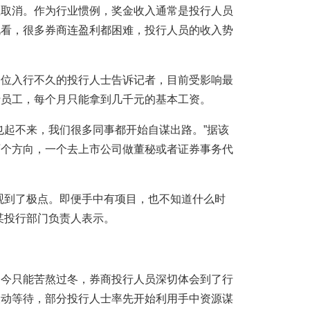
至取消。作为行业惯例，奖金收入通常是投行人员
况看，很多券商连盈利都困难，投行人员的收入势
一位入行不久的投行人士告诉记者，目前受影响最
行员工，每个月只能拿到几千元的基本工资。
也起不来，我们很多同事都开始自谋出路。”据该
两个方向，一个去上市公司做董秘或者证券事务代
。
观到了极点。即便手中有项目，也不知道什么时
某投行部门负责人表示。
如今只能苦熬过冬，券商投行人员深切体会到了行
被动等待，部分投行人士率先开始利用手中资源谋