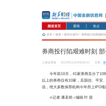
频道首页
要闻
焦点
首页
>
股票
>
新华社报刊
> 券商投行陷艰难时
券商投行陷艰难时刻 
上海证券报
2012年11月24日04:11
分类：
新
今年前10月，41家券商瓜分了1
以上的券商仅有10家，且国信、平安
说，绝大多数保荐机构今年所上IPO项
⊙记者 潘圣韬 ○编辑 叶 苗