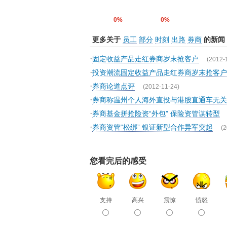
0%
0%
更多关于
员工
部分
时刻
出路
券商
的新闻
·
固定收益产品走红券商岁末抢客户
(2012-
·
投资潮流固定收益产品走红券商岁末抢客户
·
券商论道点评
(2012-11-24)
·
券商称温州个人海外直投与港股直通车无关
·
券商基金拼抢险资“外包” 保险资管谋转型
·
券商资管“松绑” 银证新型合作异军突起
(2
您看完后的感受
支持
高兴
震惊
愤怒