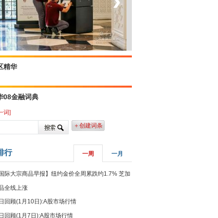
‹
›
坐上火车看老挝
区精华
华08金融词典
一词]
＋创建词条
排行
一周
一月
国际大宗商品早报】纽约金价全周累跌约1.7% 芝加
品全线上涨
日回顾(1月10日):A股市场行情
日回顾(1月7日):A股市场行情