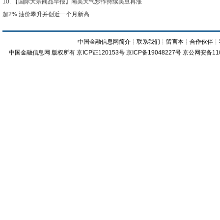
【国际大宗商品早报】南美天气炒作持续美豆再涨
超2% 油价攀升并创近一个月新高
中国金融信息网简介
┊
联系我们
┊
留言本
┊
合作伙伴
┊
中国金融信息网
版权所有
京ICP证120153号
京ICP备19048227号 京公网安备11