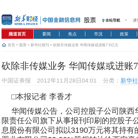
股票
全站导航
济
【
频道首页
要闻
焦点
市况
政策
记
【
首页
>
股票
>
新华社报刊
> 砍除非传媒业务 华闻传媒或进账7.6亿元
济
【
砍除非传媒业务 华闻传媒或进账7
在
央
中国证券报
2012年11月28日04:01
分类：
新华社
基
沥
□本报记者 李香才
恒
华闻传媒公告，公司控股子公司陕西
限责任公司旗下从事报刊印刷的控股子
息股份有限公司拟以3190万元将其持有