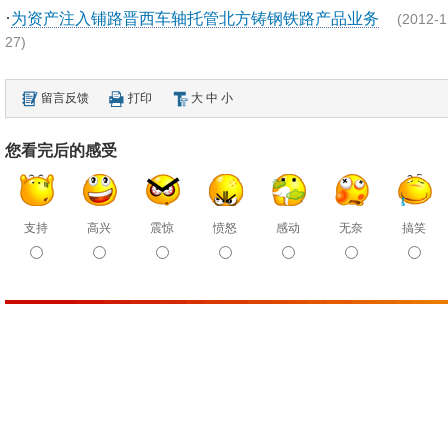
·
为资产注入铺路晋西车轴托管北方铸钢铁路产品业务
(2012-1
27)
留言反馈
打印
大
中
小
您看完后的感受
支持
高兴
震惊
愤怒
感动
无奈
搞笑