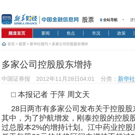
股票
全站导航
济
【
频道首页
要闻
焦点
市况
政策
记
【
首页
>
股票
>
新华社报刊
> 多家公司控股股东增持
济
【
多家公司控股股东增持
在
央
中国证券报
2012年11月28日04:01
分类：
新华社
基
沥
□ 本报记者 于萍 周文天
恒
28日两市有多家公司发布关于控股股
其中，为了护航增发，刚泰控股的控股
过总股本2%的增持计划。江中药业控股