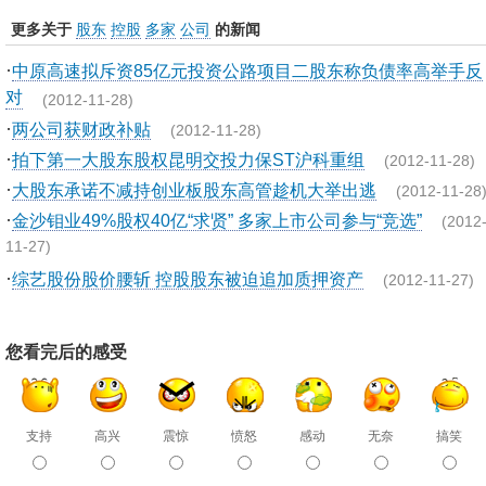
更多关于
股东
控股
多家
公司
的新闻
·
中原高速拟斥资85亿元投资公路项目二股东称负债率高举手反
对
(2012-11-28)
·
两公司获财政补贴
(2012-11-28)
·
拍下第一大股东股权昆明交投力保ST沪科重组
(2012-11-28)
·
大股东承诺不减持创业板股东高管趁机大举出逃
(2012-11-28
·
金沙钼业49%股权40亿“求贤” 多家上市公司参与“竞选”
(2012
11-27)
·
综艺股份股价腰斩 控股股东被迫追加质押资产
(2012-11-27)
您看完后的感受
支持
高兴
震惊
愤怒
感动
无奈
搞笑