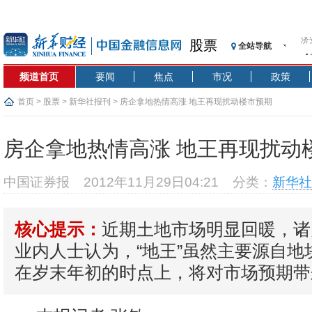
股票
全站导航
【
记
频道首页
要闻
焦点
市况
政策
【
济
首页
>
股票
>
新华社报刊
> 房企拿地热情高涨 地王再现扰动楼市预期
【
在
房企拿地热情高涨 地王再现扰动
央
基
中国证券报
2012年11月29日04:21
分类：
新华社
沥
恒
近期土地市场明显回暖，诸
核心提示：
济
业内人士认为，“地王”虽然主要源自地
在岁末年初的时点上，将对市场预期带