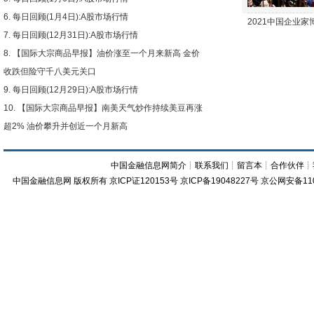
每日回顾(1月4日):A股市场行情
2021中国企业
每日回顾(12月31日):A股市场行情
【国际大宗商品早报】油价涨至一个月来新高 金价
收跌但险守千八美元关口
每日回顾(12月29日):A股市场行情
【国际大宗商品早报】南美天气炒作持续美豆再涨
超2% 油价攀升并创近一个月新高
中国金融信息网简介
┊
联系我们
┊
留言本
┊
合作伙伴
┊
中国金融信息网
版权所有
京ICP证120153号
京ICP备19048227号 京公网安备11