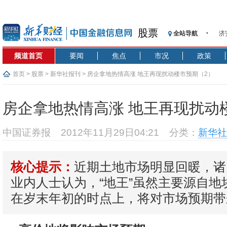
股票
全站导航
济
【
频道首页
要闻
焦点
市况
政策
记
【
首页
>
股票
>
新华社报刊
> 房企拿地热情高涨 地王再现扰动楼市预期（2）
济
【
房企拿地热情高涨 地王再现扰动
在
央
中国证券报
2012年11月29日04:21
分类：
新华社
基
沥
近期土地市场明显回暖，诸
核心提示：
恒
业内人士认为，“地王”虽然主要源自地
在岁末年初的时点上，将对市场预期带