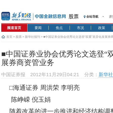
股票
全站导航
【
记
频道首页
要闻
焦点
市况
政策
【
济
首页
>
股票
>
新华社报刊
> ■中国证券业协会优秀论文选登“双重”差异化发展券
【
在
■中国证券业协会优秀论文选登“
央
展券商资管业务
基
沥
中国证券报
2012年11月29日04:21
分类：
新华社
恒
济
□海通证券 周洪荣 李明亮
陈峥嵘 倪玉娟
随着改革的进一步推进和经济结构调