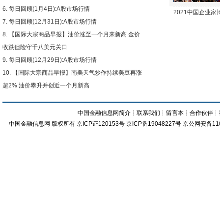
每日回顾(1月4日):A股市场行情
2021中国企业
每日回顾(12月31日):A股市场行情
【国际大宗商品早报】油价涨至一个月来新高 金价
收跌但险守千八美元关口
每日回顾(12月29日):A股市场行情
【国际大宗商品早报】南美天气炒作持续美豆再涨
超2% 油价攀升并创近一个月新高
中国金融信息网简介
┊
联系我们
┊
留言本
┊
合作伙伴
┊
中国金融信息网
版权所有
京ICP证120153号
京ICP备19048227号 京公网安备11