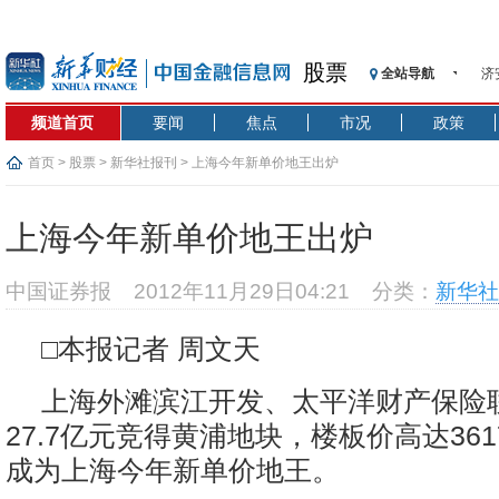
股票
全站导航
济
【
频道首页
要闻
焦点
市况
政策
记
【
首页
>
股票
>
新华社报刊
> 上海今年新单价地王出炉
济
【
上海今年新单价地王出炉
在
央
中国证券报
2012年11月29日04:21
分类：
新华社
基
沥
□本报记者 周文天
恒
上海外滩滨江开发、太平洋财产保险联
27.7亿元竞得黄浦地块，楼板价高达361
成为上海今年新单价地王。