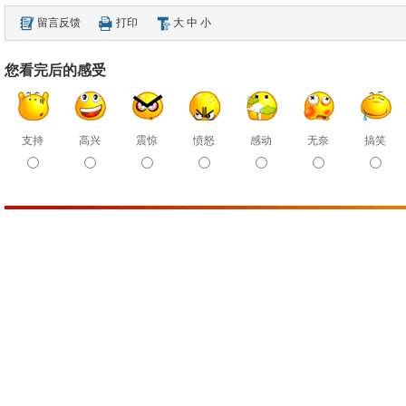
留言反馈
打印
大
中
小
您看完后的感受
支持
高兴
震惊
愤怒
感动
无奈
搞笑