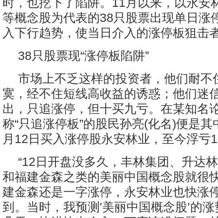
时，也挖下了陷阱。11月以来，以永安
等概念股为代表的38只股票出现单日涨
入下行趋势，使当日介入的涨停板狙击
38只股票现“涨停板陷阱”
市场上不乏这样的投资者，他们耐不
寞，经不住短线高收益的诱惑；他们迷
出，只追涨停，但十买九亏。在某知名
称“只追涨停板”的股民孙亮(化名)便是其
月12日买入涨停股永安林业，至今浮亏1
“12日开盘没多久，丰林集团、升达
和福建金森之类的美丽中国概念股就很
建金森还是一字涨停，永安林业也快涨
到。当时，我预测'美丽中国概念股’的