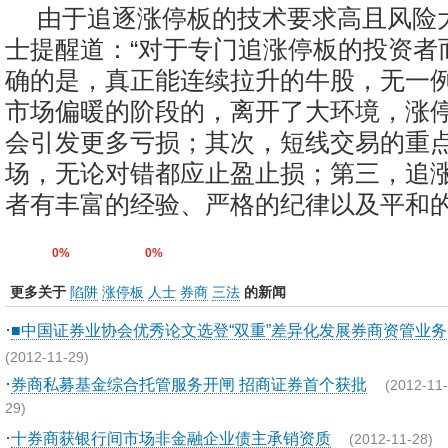
由于追逐涨停板的技术要求高且风险
士提醒道：“对于专门追涨停板的投资者
确的是，真正能连续拉升的牛股，无一
市场偏暖的阶段的，离开了大环境，涨
会引发更多亏损；其次，短线交易的重
场，无论对错都应止盈止损；第三，追
者有丰富的经验、严格的纪律以及平和的
0%
0%
更多关于
陷阱
涨停板
人士
券商
三法
的新闻
·
■中国证券业协会优秀论文选登“双重”差异化发展券商资管业务
(2012-11-29)
·
券商私募基金综合托管服务开闸 招商证券首个获批
(2012-11-
29)
·
十券商获银行间市场非金融企业债主承销资质
(2012-11-28)