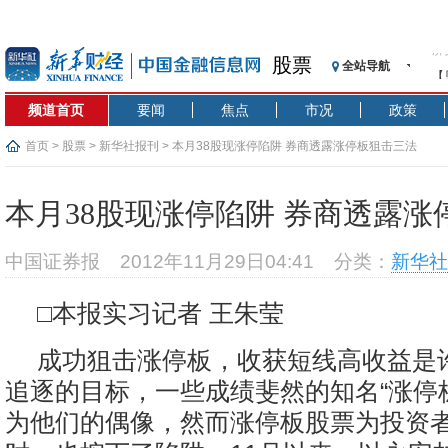
股票
全站导航
【
记
频道首页
要闻
焦点
市况
政策
【
济
首页
>
股票
>
新华社报刊
> 本月38股现涨停陷阱 券商透露涨停板狙击三法
【
在
本月38股现涨停陷阱 券商透露涨
央
基
中国证券报
2012年11月29日04:41
分类：
新华社
沥
恒
□本报实习记者 王朱莹
济
成功狙击涨停板，收获短线高收益是
追逐的目标，一些成绩斐然的知名“涨停
为他们的偶像，然而涨停板股票为投资