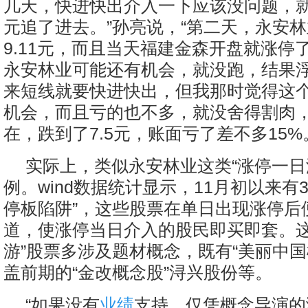
几天，快进快出介入一下应该没问题，就用
元追了进去。”孙亮说，“第二天，永安
9.11元，而且当天福建金森开盘就涨停
永安林业可能还有机会，就没跑，结果浮亏
来短线就要快进快出，但我那时觉得这
机会，而且亏的也不多，就没舍得割肉
在，跌到了7.5元，账面亏了差不多15%
实际上，类似永安林业这类“涨停一日
例。wind数据统计显示，11月初以来有
停板陷阱”，这些股票在单日出现涨停后
道，使涨停当日介入的股民即买即套。这
游”股票多涉及题材概念，既有“美丽中国
盖前期的“金改概念股”浔兴股份等。
“如果没有
业绩
支持，仅凭概念导演的