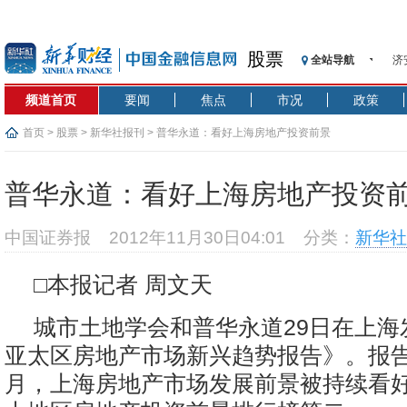
股票
济
全站导航
【
频道首页
要闻
焦点
市况
政策
记
【
首页
>
股票
>
新华社报刊
> 普华永道：看好上海房地产投资前景
济
【
普华永道：看好上海房地产投资
在
央
中国证券报
2012年11月30日04:01
分类：
新华社
基
沥
□本报记者 周文天
恒
济
城市土地学会和普华永道29日在上海发
亚太区房地产市场新兴趋势报告》。报告
月，上海房地产市场发展前景被持续看