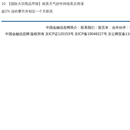
【国际大宗商品早报】南美天气炒作持续美豆再涨
超2% 油价攀升并创近一个月新高
中国金融信息网简介
┊
联系我们
┊
留言本
┊
合作伙伴
┊
中国金融信息网
版权所有
京ICP证120153号
京ICP备19048227号 京公网安备11