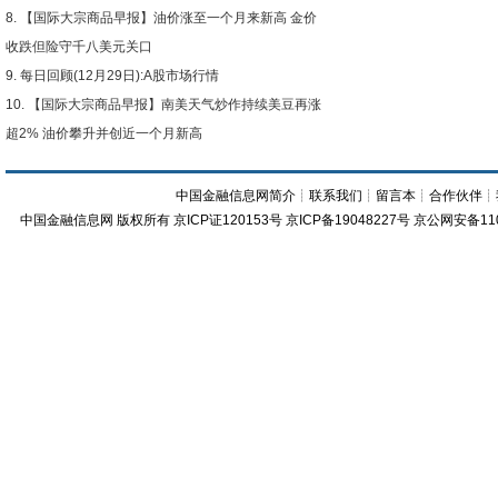
【国际大宗商品早报】油价涨至一个月来新高 金价
收跌但险守千八美元关口
每日回顾(12月29日):A股市场行情
【国际大宗商品早报】南美天气炒作持续美豆再涨
超2% 油价攀升并创近一个月新高
中国金融信息网简介
┊
联系我们
┊
留言本
┊
合作伙伴
┊
中国金融信息网
版权所有
京ICP证120153号
京ICP备19048227号 京公网安备11