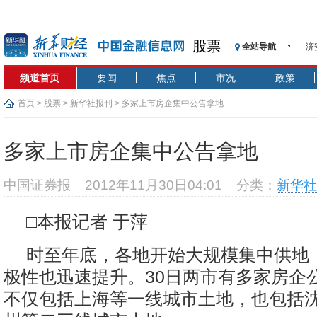
股票
全站导航
济
【
频道首页
要闻
焦点
市况
政策
记
【
首页
>
股票
>
新华社报刊
> 多家上市房企集中公告拿地
济
【
多家上市房企集中公告拿地
在
央
中国证券报
2012年11月30日04:01
分类：
新华社
基
沥
□本报记者 于萍
恒
时至年底，各地开始大规模集中供地
极性也迅速提升。30日两市有多家房企
不仅包括上海等一线城市土地，也包括