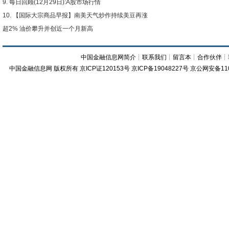
每日回顾(12月29日):A股市场行情
【国际大宗商品早报】南美天气炒作持续美豆再涨
超2% 油价攀升并创近一个月新高
中国金融信息网简介
┊
联系我们
┊
留言本
┊
合作伙伴
┊
中国金融信息网
版权所有
京ICP证120153号
京ICP备19048227号 京公网安备11