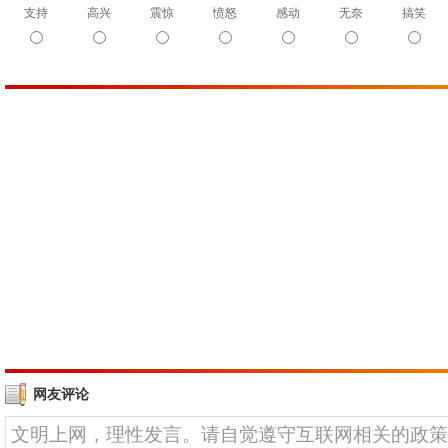
支持
高兴
震惊
愤怒
感动
无奈
搞笑
网友评论