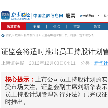
股票
全站导航
济
【
频道首页
要闻
焦点
市况
政策
记
【
首页
>
股票
>
新华社报刊
> 证监会将适时推出员工持股计划管理办法
济
【
证监会将适时推出员工持股计划
在
央
上海证券报
2012年12月03日04:11
分类：
新华社
基
沥
上市公司员工持股计划的实
核心提示：
恒
受市场关注。证监会副主席刘新华表示
员工持股计划管理暂行办法》已完成征
时推出。