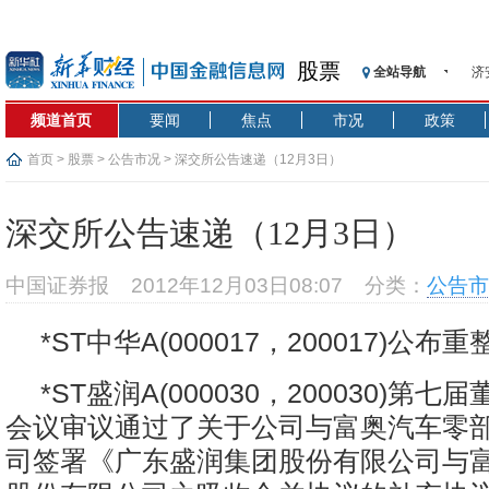
济
股票
全站导航
【
频道首页
要闻
焦点
市况
政策
记
【
首页
>
股票
>
公告市况
> 深交所公告速递（12月3日）
济
【
深交所公告速递（12月3日）
在
央
中国证券报
2012年12月03日08:07
分类：
公告市
基
沥
*ST中华A(000017，200017)公
恒
济
*ST盛润A(000030，200030)第
会议审议通过了关于公司与富奥汽车零
司签署《广东盛润集团股份有限公司与